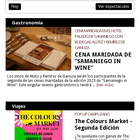
Ver espectáculos
Hoy
Gastronomía
CENA MARIDADA EN EL HOTEL
PALACIO DE SAMANIEGO CON
BODEGAS ALÚTIZ Y REMÍREZ DE
GANUZA
CENA MARIDADA DE
“SAMANIEGO IN
WINE”
Los vinos de Alútiz y Remírez de Ganuza serán los participantes de la
segunda de las cenas maridadas de la edición 2023 de "Samaniego in
Wine". Este singular evento gastronómico tendrá ...
(leer más)
Viajes
POP UP CAMPUZANO
The Colours Market -
Segunda Edición
¿Te quedaste con ganas de The