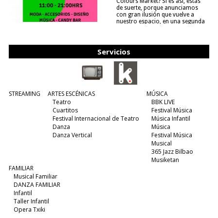
Colours Market? Si es así, estás
de suerte, porque anunciamos
con gran ilusión que vuelve a
nuestro espacio, en una segunda
edición y viene para quedarse....
(leer más)
Servicios
STREAMING
ARTES ESCÉNICAS
MÚSICA
Teatro
BBK LIVE
Cuartitos
Festival Música
Festival Internacional de Teatro
Música Infantil
Danza
Música
Danza Vertical
Festival Música
Musical
365 Jazz Bilbao
Musiketan
FAMILIAR
Musical Familiar
DANZA FAMILIAR
Infantil
Taller Infantil
Opera Txiki