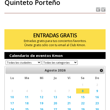
Quinteto Porteño
ENTRADAS GRATIS
Entradas gratis para tus conciertos favoritos.
Únete gratis sólo con tu email al Club Kmon.
Calendario de eventos Kmon
Agosto
2026
Lu
Ma
Mi
Ju
Vi
Sa
Do
1
2
3
4
5
6
7
8
9
10
11
12
13
14
15
16
17
18
19
20
21
22
23
24
25
26
27
28
29
30