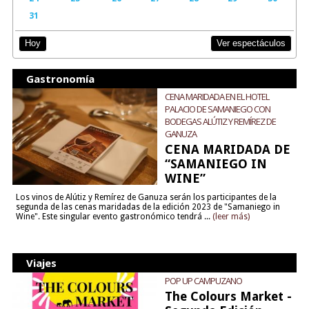
31
Ver espectáculos
Hoy
Gastronomía
CENA MARIDADA EN EL HOTEL
PALACIO DE SAMANIEGO CON
BODEGAS ALÚTIZ Y REMÍREZ DE
GANUZA
CENA MARIDADA DE
“SAMANIEGO IN
WINE”
Los vinos de Alútiz y Remírez de Ganuza serán los participantes de la
segunda de las cenas maridadas de la edición 2023 de "Samaniego in
Wine". Este singular evento gastronómico tendrá ...
(leer más)
Viajes
POP UP CAMPUZANO
The Colours Market -