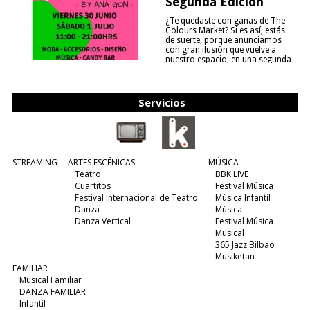
Segunda Edición
¿Te quedaste con ganas de The
Colours Market? Si es así, estás
de suerte, porque anunciamos
con gran ilusión que vuelve a
nuestro espacio, en una segunda
edición y viene para quedarse....
(leer más)
Servicios
STREAMING
ARTES ESCÉNICAS
MÚSICA
Teatro
BBK LIVE
Cuartitos
Festival Música
Festival Internacional de Teatro
Música Infantil
Danza
Música
Danza Vertical
Festival Música
Musical
365 Jazz Bilbao
Musiketan
FAMILIAR
Musical Familiar
DANZA FAMILIAR
Infantil