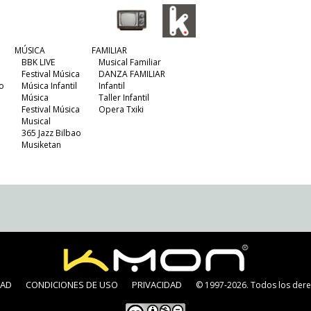
MÚSICA
FAMILIAR
BBK LIVE
Musical Familiar
Festival Música
DANZA FAMILIAR
o
Música Infantil
Infantil
Música
Taller Infantil
Festival Música
Opera Txiki
Musical
365 Jazz Bilbao
Musiketan
DAD
CONDICIONES DE USO
PRIVACIDAD
© 1997-2026. Todos los dere