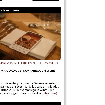
stronomía
MARIDADA EN EL HOTEL PALACIO DE SAMANIEGO
ODEGAS ALÚTIZ Y REMÍREZ DE GANUZA
 MARIDADA DE “SAMANIEGO IN WINE”
inos de Alútiz y Remírez de Ganuza serán los
cipantes de la segunda de las cenas maridadas
 edición 2023 de "Samaniego in Wine". Este
lar evento gastronómico tendrá ...
(leer más)