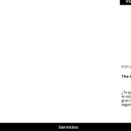
Vi
POP 
The 
¿Te q
es as
gran i
segun
Servicios