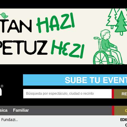
RE
sica
Familiar
Fundazi...
EDI