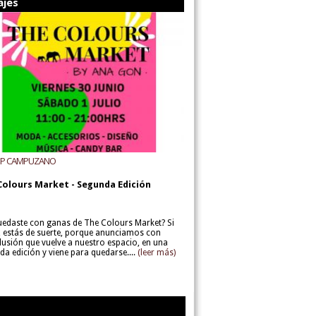
ajes
UP CAMPUZANO
Colours Market - Segunda Edición
uedaste con ganas de The Colours Market? Si
í, estás de suerte, porque anunciamos con
lusión que vuelve a nuestro espacio, en una
da edición y viene para quedarse....
(leer más)