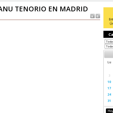
ANU TENORIO EN MADRID
En
Ún
Ca
Lu
3
10
17
24
31
Ho