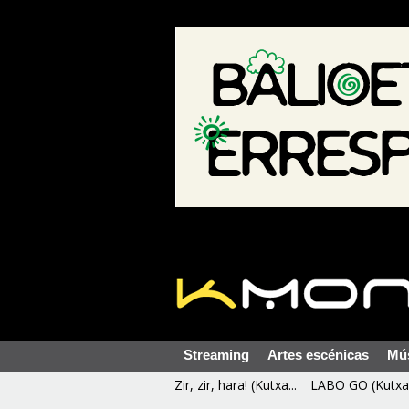
Streaming
Artes escénicas
Mú
Zir, zir, hara! (Kutxa...
LABO GO (Kutxa 