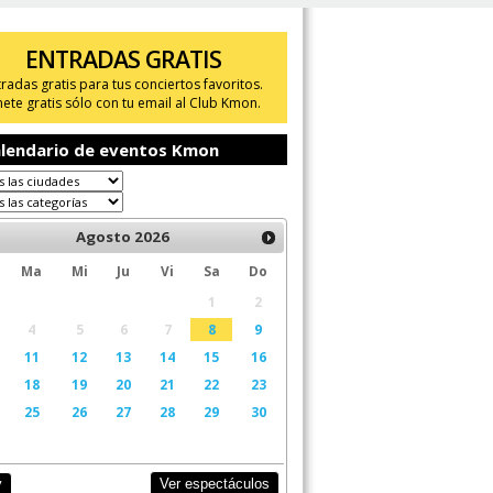
ENTRADAS GRATIS
tradas gratis para tus conciertos favoritos.
ete gratis sólo con tu email al Club Kmon.
lendario de eventos Kmon
Agosto
2026
Ma
Mi
Ju
Vi
Sa
Do
1
2
4
5
6
7
8
9
11
12
13
14
15
16
18
19
20
21
22
23
25
26
27
28
29
30
Ver espectáculos
y