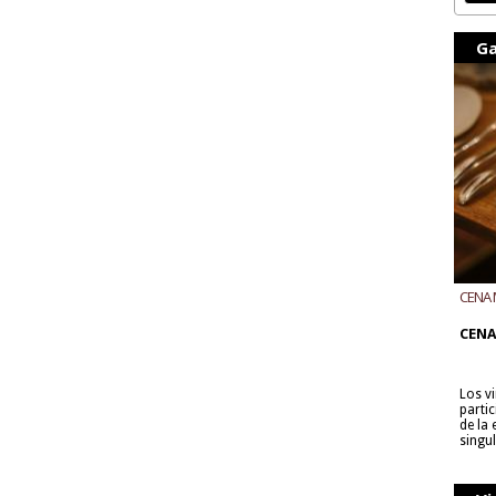
Ga
CENA 
CON B
CENA
Los v
parti
de la
singu