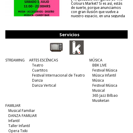
Colours Market? Si es así, estás
de suerte, porque anunciamos
con gran ilusión que vuelve a
nuestro espacio, en una segunda
edición y viene para quedarse....
(leer más)
Servicios
STREAMING
ARTES ESCÉNICAS
MÚSICA
Teatro
BBK LIVE
Cuartitos
Festival Música
Festival Internacional de Teatro
Música Infantil
Danza
Música
Danza Vertical
Festival Música
Musical
365 Jazz Bilbao
Musiketan
FAMILIAR
Musical Familiar
DANZA FAMILIAR
Infantil
Taller Infantil
Opera Txiki