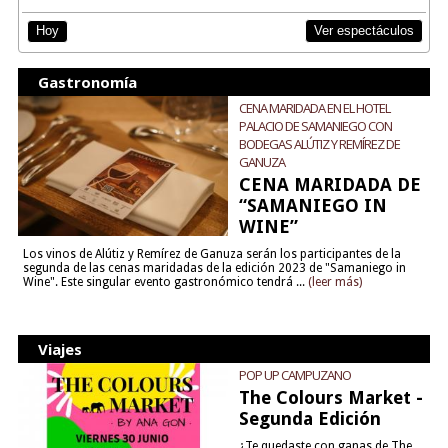
Ver espectáculos
Hoy
Gastronomía
CENA MARIDADA EN EL HOTEL
PALACIO DE SAMANIEGO CON
BODEGAS ALÚTIZ Y REMÍREZ DE
GANUZA
CENA MARIDADA DE
“SAMANIEGO IN
WINE”
Los vinos de Alútiz y Remírez de Ganuza serán los participantes de la
segunda de las cenas maridadas de la edición 2023 de "Samaniego in
Wine". Este singular evento gastronómico tendrá ...
(leer más)
Viajes
POP UP CAMPUZANO
The Colours Market -
Segunda Edición
¿Te quedaste con ganas de The