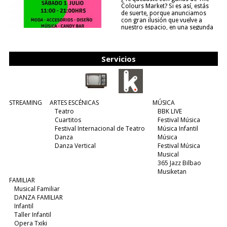
Colours Market? Si es así, estás
de suerte, porque anunciamos
con gran ilusión que vuelve a
nuestro espacio, en una segunda
edición y viene para quedarse....
(leer más)
Servicios
STREAMING
ARTES ESCÉNICAS
MÚSICA
Teatro
BBK LIVE
Cuartitos
Festival Música
Festival Internacional de Teatro
Música Infantil
Danza
Música
Danza Vertical
Festival Música
Musical
365 Jazz Bilbao
Musiketan
FAMILIAR
Musical Familiar
DANZA FAMILIAR
Infantil
Taller Infantil
Opera Txiki