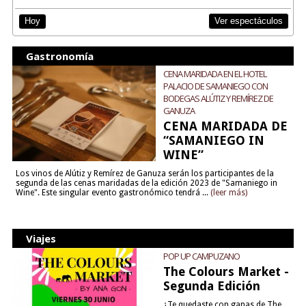
Ver espectáculos
Hoy
Gastronomía
CENA MARIDADA EN EL HOTEL
PALACIO DE SAMANIEGO CON
BODEGAS ALÚTIZ Y REMÍREZ DE
GANUZA
CENA MARIDADA DE
“SAMANIEGO IN
WINE”
Los vinos de Alútiz y Remírez de Ganuza serán los participantes de la
segunda de las cenas maridadas de la edición 2023 de "Samaniego in
Wine". Este singular evento gastronómico tendrá ...
(leer más)
Viajes
POP UP CAMPUZANO
The Colours Market -
Segunda Edición
¿Te quedaste con ganas de The