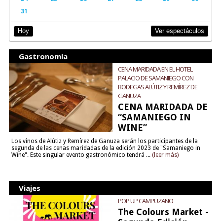
31
Ver espectáculos
Hoy
Gastronomía
CENA MARIDADA EN EL HOTEL
PALACIO DE SAMANIEGO CON
BODEGAS ALÚTIZ Y REMÍREZ DE
GANUZA
CENA MARIDADA DE
“SAMANIEGO IN
WINE”
Los vinos de Alútiz y Remírez de Ganuza serán los participantes de la
segunda de las cenas maridadas de la edición 2023 de "Samaniego in
Wine". Este singular evento gastronómico tendrá ...
(leer más)
Viajes
POP UP CAMPUZANO
The Colours Market -