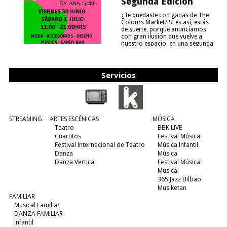
Segunda Edición
¿Te quedaste con ganas de The
Colours Market? Si es así, estás
de suerte, porque anunciamos
con gran ilusión que vuelve a
nuestro espacio, en una segunda
edición y viene para quedarse....
(leer más)
Servicios
STREAMING
ARTES ESCÉNICAS
MÚSICA
Teatro
BBK LIVE
Cuartitos
Festival Música
Festival Internacional de Teatro
Música Infantil
Danza
Música
Danza Vertical
Festival Música
Musical
365 Jazz Bilbao
Musiketan
FAMILIAR
Musical Familiar
DANZA FAMILIAR
Infantil