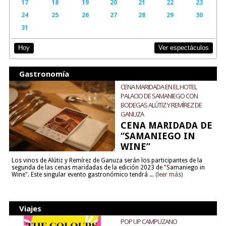
17
18
19
20
21
22
23
24
25
26
27
28
29
30
31
Ver espectáculos
Hoy
Gastronomía
CENA MARIDADA EN EL HOTEL
PALACIO DE SAMANIEGO CON
BODEGAS ALÚTIZ Y REMÍREZ DE
GANUZA
CENA MARIDADA DE
“SAMANIEGO IN
WINE”
Los vinos de Alútiz y Remírez de Ganuza serán los participantes de la
segunda de las cenas maridadas de la edición 2023 de "Samaniego in
Wine". Este singular evento gastronómico tendrá ...
(leer más)
Viajes
POP UP CAMPUZANO