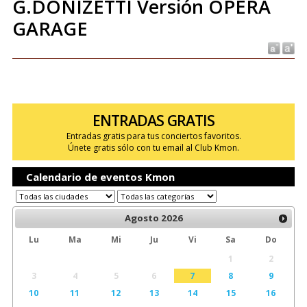
G.DONIZETTI Versión ÓPERA
GARAGE
ENTRADAS GRATIS
Entradas gratis para tus conciertos favoritos.
Únete gratis sólo con tu email al Club Kmon.
Calendario de eventos Kmon
Agosto
2026
Lu
Ma
Mi
Ju
Vi
Sa
Do
1
2
3
4
5
6
7
8
9
10
11
12
13
14
15
16