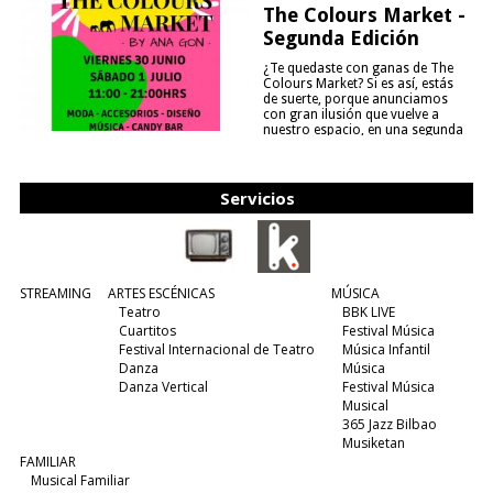
The Colours Market -
Segunda Edición
¿Te quedaste con ganas de The
Colours Market? Si es así, estás
de suerte, porque anunciamos
con gran ilusión que vuelve a
nuestro espacio, en una segunda
edición y viene para quedarse....
(leer más)
Servicios
STREAMING
ARTES ESCÉNICAS
MÚSICA
Teatro
BBK LIVE
Cuartitos
Festival Música
Festival Internacional de Teatro
Música Infantil
Danza
Música
Danza Vertical
Festival Música
Musical
365 Jazz Bilbao
Musiketan
FAMILIAR
Musical Familiar