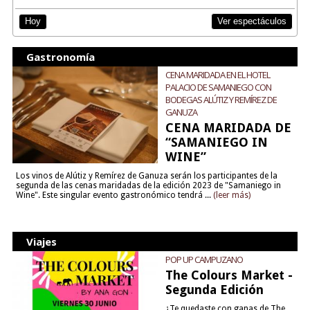
Ver espectáculos
Hoy
Gastronomía
CENA MARIDADA EN EL HOTEL
PALACIO DE SAMANIEGO CON
BODEGAS ALÚTIZ Y REMÍREZ DE
GANUZA
CENA MARIDADA DE
“SAMANIEGO IN
WINE”
Los vinos de Alútiz y Remírez de Ganuza serán los participantes de la
segunda de las cenas maridadas de la edición 2023 de "Samaniego in
Wine". Este singular evento gastronómico tendrá ...
(leer más)
Viajes
POP UP CAMPUZANO
The Colours Market -
Segunda Edición
¿Te quedaste con ganas de The