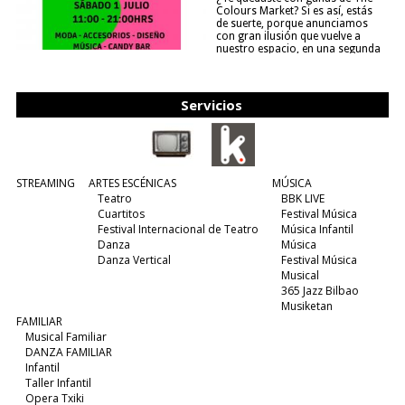
Colours Market? Si es así, estás
de suerte, porque anunciamos
con gran ilusión que vuelve a
nuestro espacio, en una segunda
edición y viene para quedarse....
(leer más)
Servicios
STREAMING
ARTES ESCÉNICAS
MÚSICA
Teatro
BBK LIVE
Cuartitos
Festival Música
Festival Internacional de Teatro
Música Infantil
Danza
Música
Danza Vertical
Festival Música
Musical
365 Jazz Bilbao
Musiketan
FAMILIAR
Musical Familiar
DANZA FAMILIAR
Infantil
Taller Infantil
Opera Txiki