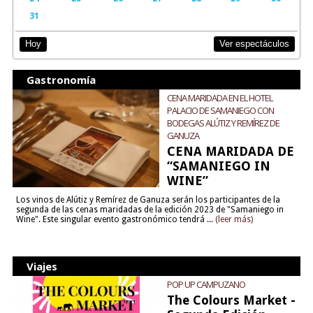
31
Ver espectáculos
Hoy
Gastronomía
CENA MARIDADA EN EL HOTEL
PALACIO DE SAMANIEGO CON
BODEGAS ALÚTIZ Y REMÍREZ DE
GANUZA
CENA MARIDADA DE
“SAMANIEGO IN
WINE”
Los vinos de Alútiz y Remírez de Ganuza serán los participantes de la
segunda de las cenas maridadas de la edición 2023 de "Samaniego in
Wine". Este singular evento gastronómico tendrá ...
(leer más)
Viajes
POP UP CAMPUZANO
The Colours Market -