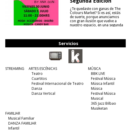
Segunda Edición
¿Te quedaste con ganas de The
Colours Market? Si es así, estás
de suerte, porque anunciamos
con gran ilusión que vuelve a
nuestro espacio, en una segunda
edición y viene para quedarse....
(leer más)
Servicios
STREAMING
ARTES ESCÉNICAS
MÚSICA
Teatro
BBK LIVE
Cuartitos
Festival Música
Festival Internacional de Teatro
Música Infantil
Danza
Música
Danza Vertical
Festival Música
Musical
365 Jazz Bilbao
Musiketan
FAMILIAR
Musical Familiar
DANZA FAMILIAR
Infantil