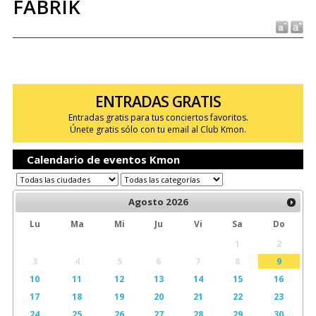
FABRIK
ENTRADAS GRATIS
Entradas gratis para tus conciertos favoritos.
Únete gratis sólo con tu email al Club Kmon.
Calendario de eventos Kmon
Agosto
2026
Lu
Ma
Mi
Ju
Vi
Sa
Do
1
2
3
4
5
6
7
8
9
10
11
12
13
14
15
16
17
18
19
20
21
22
23
24
25
26
27
28
29
30