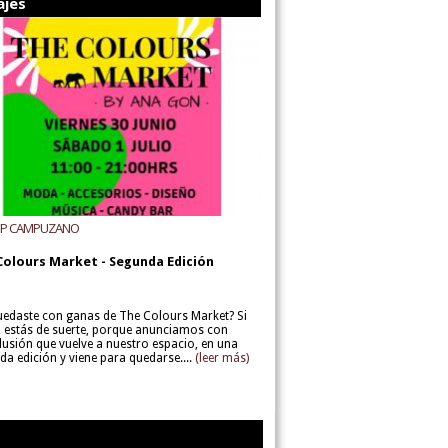
ajes
UP CAMPUZANO
Colours Market - Segunda Edición
uedaste con ganas de The Colours Market? Si
í, estás de suerte, porque anunciamos con
lusión que vuelve a nuestro espacio, en una
da edición y viene para quedarse....
(leer más)