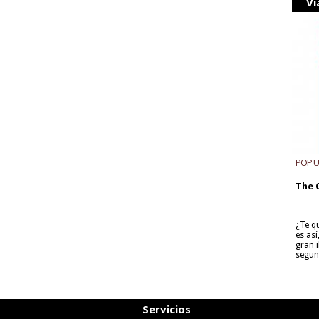
Vi
POP 
The 
¿Te q
es as
gran i
segun
Servicios