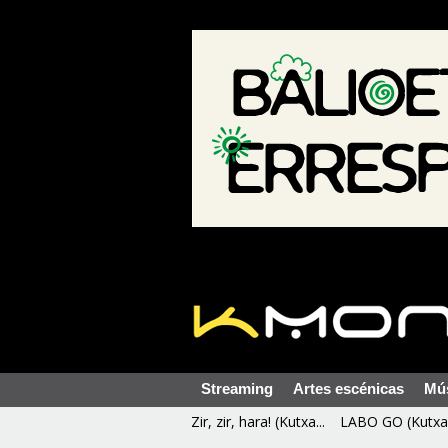
Streaming
Artes escénicas
Mú
Zir, zir, hara! (Kutxa...
LABO GO (Kutxa 