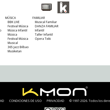
MÚSICA
FAMILIAR
BBK LIVE
Musical Familiar
Festival Música
DANZA FAMILIAR
o
Música Infantil
Infantil
Música
Taller Infantil
Festival Música
Opera Txiki
Musical
365 Jazz Bilbao
Musiketan
DAD
CONDICIONES DE USO
PRIVACIDAD
© 1997-2026. Todos los dere