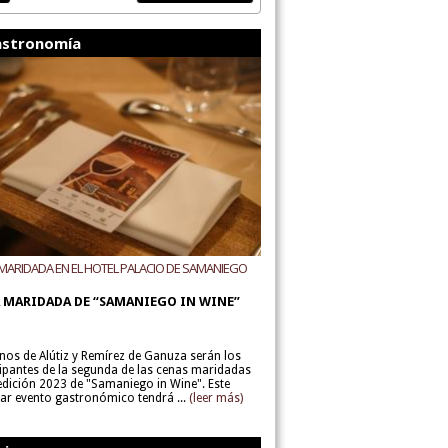
stronomía
MARIDADA EN EL HOTEL PALACIO DE SAMANIEGO
ODEGAS ALÚTIZ Y REMÍREZ DE GANUZA
 MARIDADA DE “SAMANIEGO IN WINE”
inos de Alútiz y Remírez de Ganuza serán los
cipantes de la segunda de las cenas maridadas
 edición 2023 de "Samaniego in Wine". Este
lar evento gastronómico tendrá ...
(leer más)