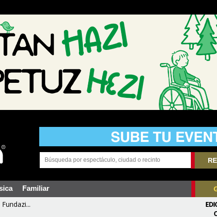
RE
sica
Familiar
Fundazi...
EDI