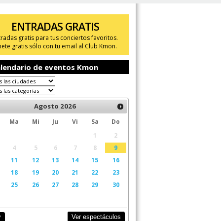
ENTRADAS GRATIS
tradas gratis para tus conciertos favoritos.
ete gratis sólo con tu email al Club Kmon.
lendario de eventos Kmon
Agosto
2026
Ma
Mi
Ju
Vi
Sa
Do
1
2
4
5
6
7
8
9
11
12
13
14
15
16
18
19
20
21
22
23
25
26
27
28
29
30
Ver espectáculos
y