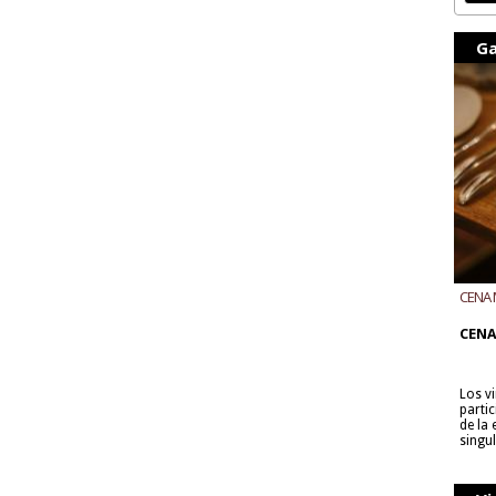
Ga
CENA 
CON B
CENA
Los v
parti
de la
singu