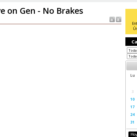
ve on Gen - No Brakes
En
Ún
Ca
Lu
3
10
17
24
31
Ho