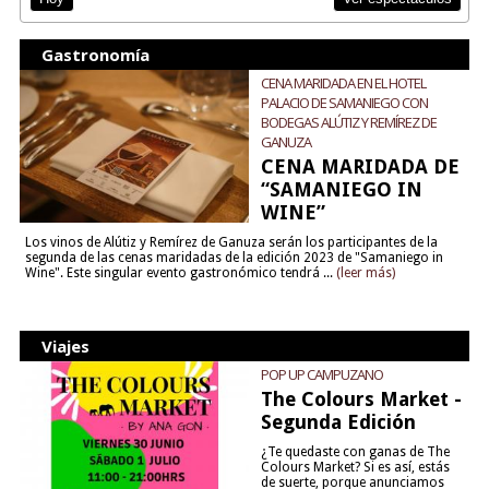
Gastronomía
CENA MARIDADA EN EL HOTEL
PALACIO DE SAMANIEGO CON
BODEGAS ALÚTIZ Y REMÍREZ DE
GANUZA
CENA MARIDADA DE
“SAMANIEGO IN
WINE”
Los vinos de Alútiz y Remírez de Ganuza serán los participantes de la
segunda de las cenas maridadas de la edición 2023 de "Samaniego in
Wine". Este singular evento gastronómico tendrá ...
(leer más)
Viajes
POP UP CAMPUZANO
The Colours Market -
Segunda Edición
¿Te quedaste con ganas de The
Colours Market? Si es así, estás
de suerte, porque anunciamos