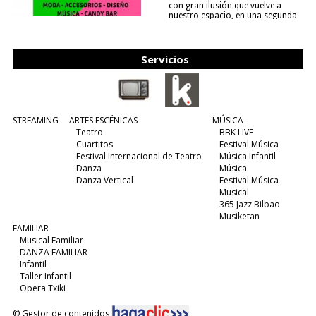
con gran ilusión que vuelve a
nuestro espacio, en una segunda
edición y viene para quedarse....
(leer más)
Servicios
STREAMING
ARTES ESCÉNICAS
MÚSICA
Teatro
BBK LIVE
Cuartitos
Festival Música
Festival Internacional de Teatro
Música Infantil
Danza
Música
Danza Vertical
Festival Música
Musical
365 Jazz Bilbao
Musiketan
FAMILIAR
Musical Familiar
DANZA FAMILIAR
Infantil
Taller Infantil
Opera Txiki
© Gestor de contenidos