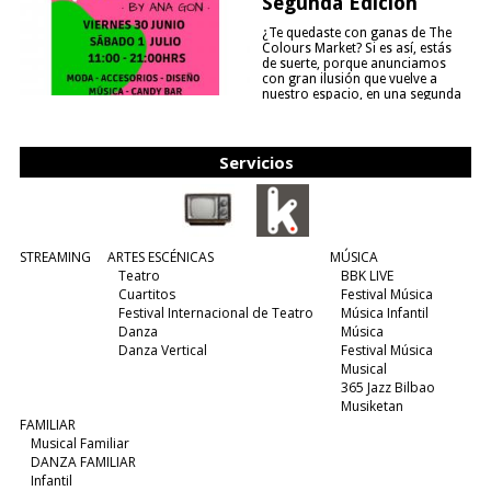
Segunda Edición
¿Te quedaste con ganas de The
Colours Market? Si es así, estás
de suerte, porque anunciamos
con gran ilusión que vuelve a
nuestro espacio, en una segunda
edición y viene para quedarse....
(leer más)
Servicios
STREAMING
ARTES ESCÉNICAS
MÚSICA
Teatro
BBK LIVE
Cuartitos
Festival Música
Festival Internacional de Teatro
Música Infantil
Danza
Música
Danza Vertical
Festival Música
Musical
365 Jazz Bilbao
Musiketan
FAMILIAR
Musical Familiar
DANZA FAMILIAR
Infantil