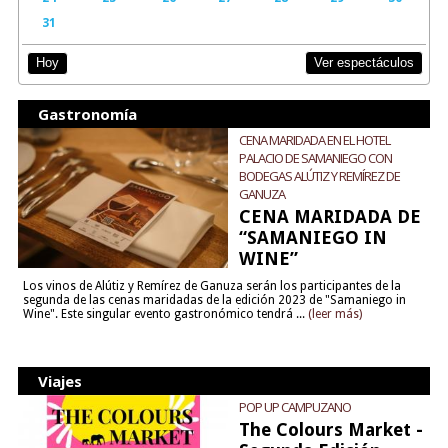
31
Ver espectáculos
Hoy
Gastronomía
CENA MARIDADA EN EL HOTEL
PALACIO DE SAMANIEGO CON
BODEGAS ALÚTIZ Y REMÍREZ DE
GANUZA
CENA MARIDADA DE
“SAMANIEGO IN
WINE”
Los vinos de Alútiz y Remírez de Ganuza serán los participantes de la
segunda de las cenas maridadas de la edición 2023 de "Samaniego in
Wine". Este singular evento gastronómico tendrá ...
(leer más)
Viajes
POP UP CAMPUZANO
The Colours Market -