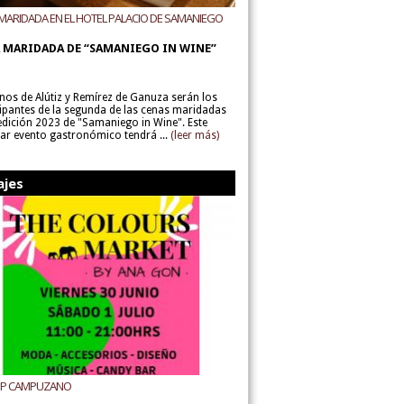
MARIDADA EN EL HOTEL PALACIO DE SAMANIEGO
ODEGAS ALÚTIZ Y REMÍREZ DE GANUZA
 MARIDADA DE “SAMANIEGO IN WINE”
inos de Alútiz y Remírez de Ganuza serán los
cipantes de la segunda de las cenas maridadas
 edición 2023 de "Samaniego in Wine". Este
lar evento gastronómico tendrá ...
(leer más)
ajes
UP CAMPUZANO