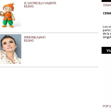
EL SASTRECILLO VALIENTE
CENA 
BILBAO
CON B
CENA
Los v
parti
de la
ERMONELA JAHO
singu
BILBAO
Vi
POP 