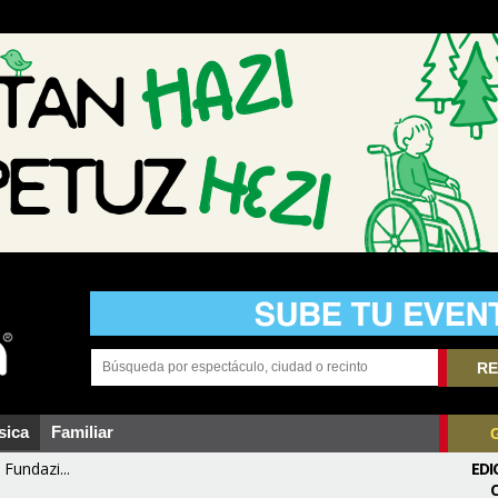
RE
sica
Familiar
Fundazi...
EDI