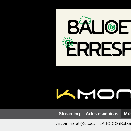
Streaming
Artes escénicas
Mú
Zir, zir, hara! (Kutxa...
LABO GO (Kutxa 