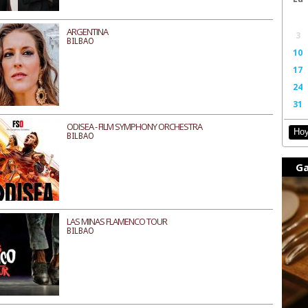
ARGENTINA
3
BILBAO
10
17
24
31
ODISEA - FILM SYMPHONY ORCHESTRA
Ho
BILBAO
Ga
LAS MINAS FLAMENCO TOUR
BILBAO