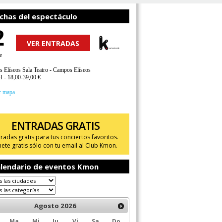
chas del espectáculo
2
VER ENTRADAS
e
 Elíseos Sala Teatro - Campos Elíseos
H - 18,00-39,00 €
r mapa
ENTRADAS GRATIS
tradas gratis para tus conciertos favoritos.
ete gratis sólo con tu email al Club Kmon.
lendario de eventos Kmon
Agosto
2026
Ma
Mi
Ju
Vi
Sa
Do