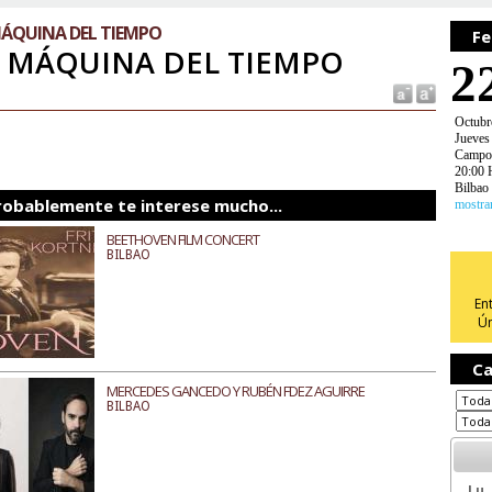
MÁQUINA DEL TIEMPO
Fe
 MÁQUINA DEL TIEMPO
2
Octubr
Jueves
Campos
20:00 
Bilbao
robablemente te interese mucho...
mostra
BEETHOVEN FILM CONCERT
BILBAO
En
Ún
Ca
MERCEDES GANCEDO Y RUBÉN FDEZ AGUIRRE
BILBAO
Lu