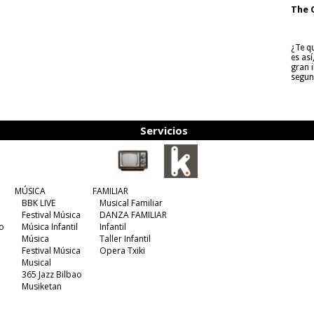
The 
¿Te q
es as
gran i
segun
Servicios
MÚSICA
FAMILIAR
BBK LIVE
Musical Familiar
Festival Música
DANZA FAMILIAR
o
Música Infantil
Infantil
Música
Taller Infantil
Festival Música
Opera Txiki
Musical
365 Jazz Bilbao
Musiketan