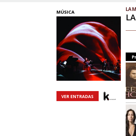
LA 
MÚSICA
LA
P
VER ENTRADAS