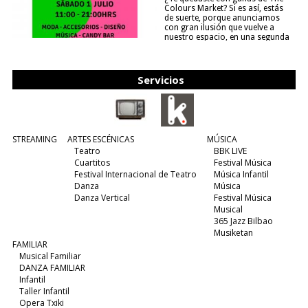
Colours Market? Si es así, estás
de suerte, porque anunciamos
con gran ilusión que vuelve a
nuestro espacio, en una segunda
edición y viene para quedarse....
(leer más)
Servicios
STREAMING
ARTES ESCÉNICAS
MÚSICA
Teatro
BBK LIVE
Cuartitos
Festival Música
Festival Internacional de Teatro
Música Infantil
Danza
Música
Danza Vertical
Festival Música
Musical
365 Jazz Bilbao
Musiketan
FAMILIAR
Musical Familiar
DANZA FAMILIAR
Infantil
Taller Infantil
Opera Txiki