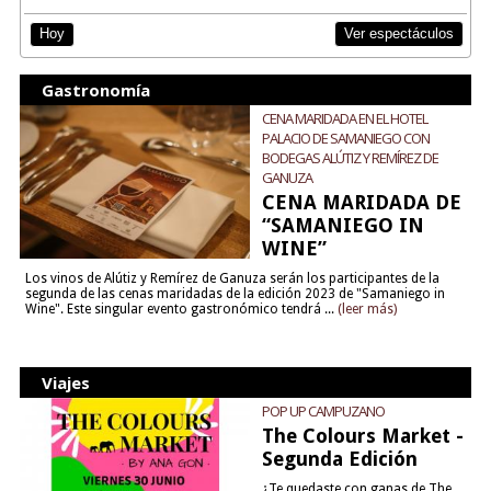
Ver espectáculos
Hoy
Gastronomía
CENA MARIDADA EN EL HOTEL
PALACIO DE SAMANIEGO CON
BODEGAS ALÚTIZ Y REMÍREZ DE
GANUZA
CENA MARIDADA DE
“SAMANIEGO IN
WINE”
Los vinos de Alútiz y Remírez de Ganuza serán los participantes de la
segunda de las cenas maridadas de la edición 2023 de "Samaniego in
Wine". Este singular evento gastronómico tendrá ...
(leer más)
Viajes
POP UP CAMPUZANO
The Colours Market -
Segunda Edición
¿Te quedaste con ganas de The