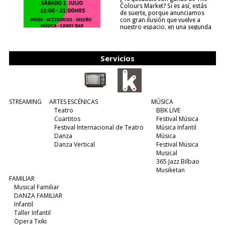
Colours Market? Si es así, estás
de suerte, porque anunciamos
con gran ilusión que vuelve a
nuestro espacio, en una segunda
edición y viene para quedarse....
(leer más)
Servicios
STREAMING
ARTES ESCÉNICAS
MÚSICA
Teatro
BBK LIVE
Cuartitos
Festival Música
Festival Internacional de Teatro
Música Infantil
Danza
Música
Danza Vertical
Festival Música
Musical
365 Jazz Bilbao
Musiketan
FAMILIAR
Musical Familiar
DANZA FAMILIAR
Infantil
Taller Infantil
Opera Txiki