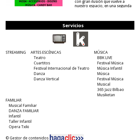
con gran ilusión que vuelve a
nuestro espacio, en una segunda
edición y viene para quedarse....
(leer más)
Servicios
STREAMING
ARTES ESCÉNICAS
MÚSICA
Teatro
BBK LIVE
Cuartitos
Festival Música
Festival Internacional de Teatro
Música Infantil
Danza
Música
Danza Vertical
Festival Música
Musical
365 Jazz Bilbao
Musiketan
FAMILIAR
Musical Familiar
DANZA FAMILIAR
Infantil
Taller Infantil
Opera Txiki
© Gestor de contenidos