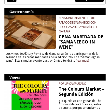
Gastronomía
CENA MARIDADA EN EL HOTEL
PALACIO DE SAMANIEGO CON
BODEGAS ALÚTIZ Y REMÍREZ DE
GANUZA
CENA MARIDADA DE
“SAMANIEGO IN
WINE”
Los vinos de Alútiz y Remírez de Ganuza serán los participantes de la
segunda de las cenas maridadas de la edición 2023 de "Samaniego in
Wine". Este singular evento gastronómico tendrá ...
(leer más)
Viajes
POP UP CAMPUZANO
The Colours Market -
Segunda Edición
¿Te quedaste con ganas de The
Colours Market? Si es así, estás
de suerte, porque anunciamos