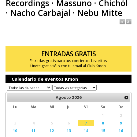
Recordings · Massuno · Chichöl
· Nacho Carbajal · Nebu Mitte
ENTRADAS GRATIS
Entradas gratis para tus conciertos favoritos.
Únete gratis sólo con tu email al Club Kmon.
Calendario de eventos Kmon
Agosto
2026
Lu
Ma
Mi
Ju
Vi
Sa
Do
1
2
3
4
5
6
7
8
9
10
11
12
13
14
15
16