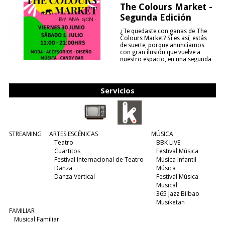
The Colours Market -
Segunda Edición
¿Te quedaste con ganas de The
Colours Market? Si es así, estás
de suerte, porque anunciamos
con gran ilusión que vuelve a
nuestro espacio, en una segunda
edición y viene para quedarse....
(leer más)
Servicios
STREAMING
ARTES ESCÉNICAS
MÚSICA
Teatro
BBK LIVE
Cuartitos
Festival Música
Festival Internacional de Teatro
Música Infantil
Danza
Música
Danza Vertical
Festival Música
Musical
365 Jazz Bilbao
Musiketan
FAMILIAR
Musical Familiar