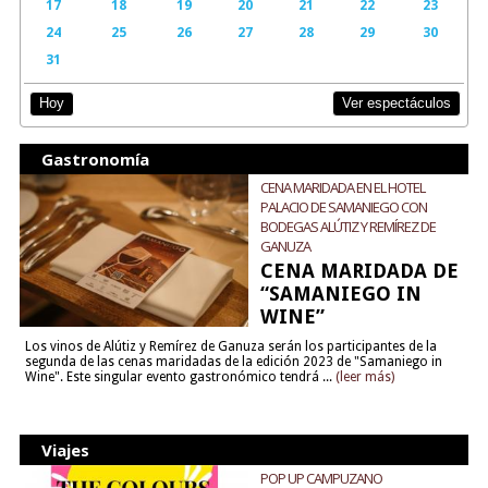
17
18
19
20
21
22
23
24
25
26
27
28
29
30
31
Ver espectáculos
Hoy
Gastronomía
CENA MARIDADA EN EL HOTEL
PALACIO DE SAMANIEGO CON
BODEGAS ALÚTIZ Y REMÍREZ DE
GANUZA
CENA MARIDADA DE
“SAMANIEGO IN
WINE”
Los vinos de Alútiz y Remírez de Ganuza serán los participantes de la
segunda de las cenas maridadas de la edición 2023 de "Samaniego in
Wine". Este singular evento gastronómico tendrá ...
(leer más)
Viajes
POP UP CAMPUZANO