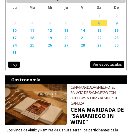
Lu
Ma
Mi
Ju
Vi
Sa
Do
1
2
3
4
5
6
7
8
9
10
11
12
13
14
15
16
17
18
19
20
21
22
23
24
25
26
27
28
29
30
31
Ver espectáculos
Hoy
Gastronomía
CENA MARIDADA EN EL HOTEL
PALACIO DE SAMANIEGO CON
BODEGAS ALÚTIZ Y REMÍREZ DE
GANUZA
CENA MARIDADA DE
“SAMANIEGO IN
WINE”
Los vinos de Alútiz y Remírez de Ganuza serán los participantes de la