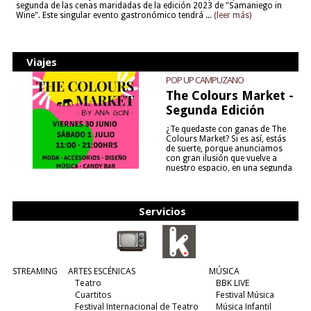
segunda de las cenas maridadas de la edición 2023 de "Samaniego in
Wine". Este singular evento gastronómico tendrá ...
(leer más)
Viajes
POP UP CAMPUZANO
The Colours Market -
Segunda Edición
¿Te quedaste con ganas de The
Colours Market? Si es así, estás
de suerte, porque anunciamos
con gran ilusión que vuelve a
nuestro espacio, en una segunda
edición y viene para quedarse....
(leer más)
Servicios
STREAMING
ARTES ESCÉNICAS
MÚSICA
Teatro
BBK LIVE
Cuartitos
Festival Música
Festival Internacional de Teatro
Música Infantil