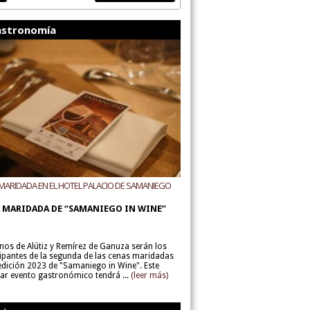
stronomía
MARIDADA EN EL HOTEL PALACIO DE SAMANIEGO
ODEGAS ALÚTIZ Y REMÍREZ DE GANUZA
 MARIDADA DE “SAMANIEGO IN WINE”
inos de Alútiz y Remírez de Ganuza serán los
cipantes de la segunda de las cenas maridadas
 edición 2023 de "Samaniego in Wine". Este
lar evento gastronómico tendrá ...
(leer más)