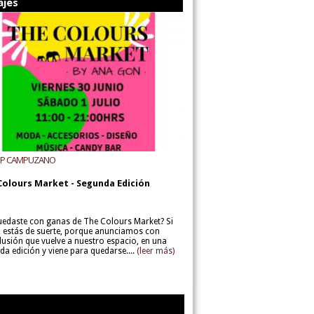
ajes
UP CAMPUZANO
Colours Market - Segunda Edición
uedaste con ganas de The Colours Market? Si
í, estás de suerte, porque anunciamos con
lusión que vuelve a nuestro espacio, en una
da edición y viene para quedarse....
(leer más)