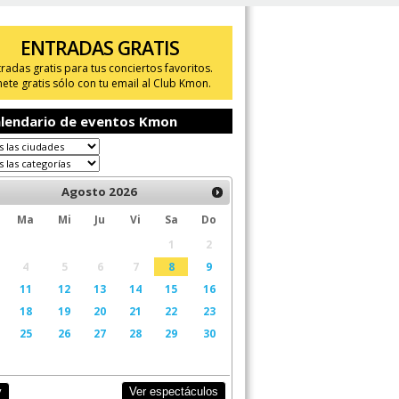
ENTRADAS GRATIS
tradas gratis para tus conciertos favoritos.
ete gratis sólo con tu email al Club Kmon.
lendario de eventos Kmon
Agosto
2026
Ma
Mi
Ju
Vi
Sa
Do
1
2
4
5
6
7
8
9
11
12
13
14
15
16
18
19
20
21
22
23
25
26
27
28
29
30
Ver espectáculos
y