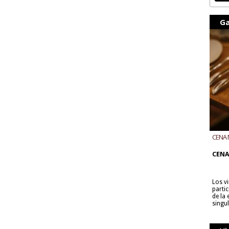
Ga
CENA 
CON B
CENA
Los v
parti
de la
singu