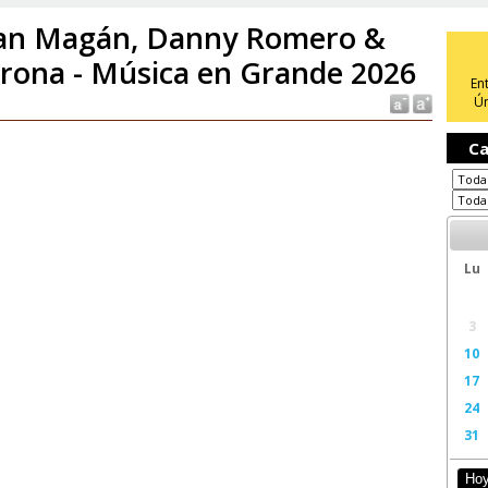
an Magán, Danny Romero &
rona - Música en Grande 2026
En
Ún
Ca
Lu
3
10
17
24
31
Ho