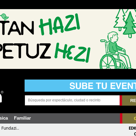
RE
sica
Familiar
Fundazi...
EDI