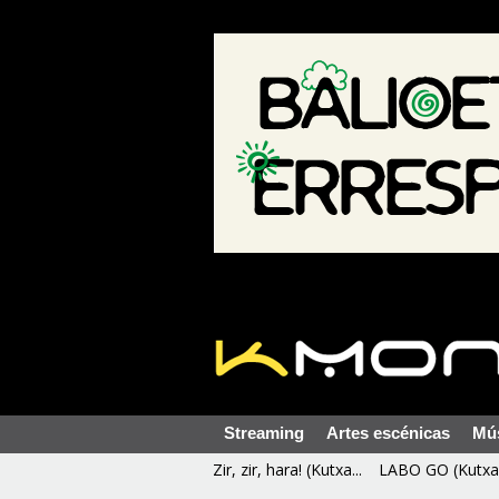
Streaming
Artes escénicas
Mú
Zir, zir, hara! (Kutxa...
LABO GO (Kutxa 