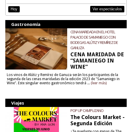
Ver espectáculos
Hoy
Gastronomía
CENA MARIDADA EN EL HOTEL
PALACIO DE SAMANIEGO CON
BODEGAS ALÚTIZ Y REMÍREZ DE
GANUZA
CENA MARIDADA DE
“SAMANIEGO IN
WINE”
Los vinos de Alútiz y Remírez de Ganuza serán los participantes de la
segunda de las cenas maridadas de la edición 2023 de "Samaniego in
Wine". Este singular evento gastronómico tendrá ...
(leer más)
Viajes
POP UP CAMPUZANO
The Colours Market -
Segunda Edición
¿Te quedaste con ganas de The