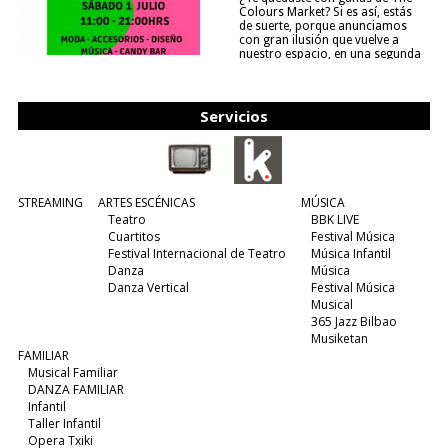
Colours Market? Si es así, estás
de suerte, porque anunciamos
con gran ilusión que vuelve a
nuestro espacio, en una segunda
edición y viene para quedarse....
(leer más)
Servicios
STREAMING
ARTES ESCÉNICAS
MÚSICA
Teatro
BBK LIVE
Cuartitos
Festival Música
Festival Internacional de Teatro
Música Infantil
Danza
Música
Danza Vertical
Festival Música
Musical
365 Jazz Bilbao
Musiketan
FAMILIAR
Musical Familiar
DANZA FAMILIAR
Infantil
Taller Infantil
Opera Txiki