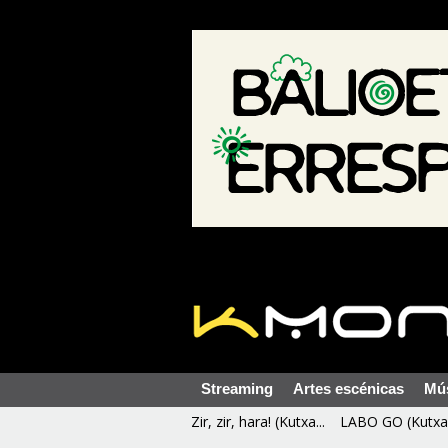
Streaming
Artes escénicas
Mú
Zir, zir, hara! (Kutxa...
LABO GO (Kutxa 