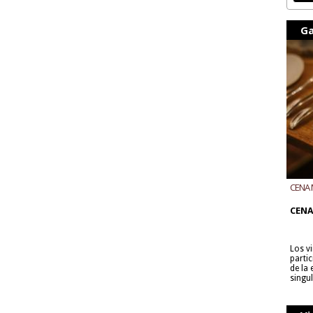
Ga
CENA 
CON B
CENA
Los v
parti
de la
singu