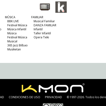
MÚSICA
FAMILIAR
BBK LIVE
Musical Familiar
Festival Música
DANZA FAMILIAR
o
Música Infantil
Infantil
Música
Taller Infantil
Festival Música
Opera Txiki
Musical
365 Jazz Bilbao
Musiketan
DAD
CONDICIONES DE USO
PRIVACIDAD
© 1997-2026. Todos los dere