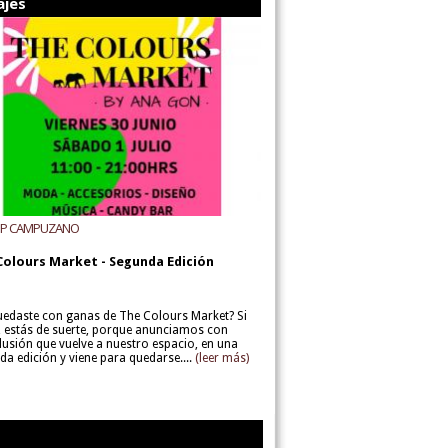
ajes
UP CAMPUZANO
Colours Market - Segunda Edición
uedaste con ganas de The Colours Market? Si
í, estás de suerte, porque anunciamos con
lusión que vuelve a nuestro espacio, en una
da edición y viene para quedarse....
(leer más)