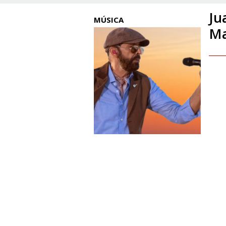
Ju
MÚSICA
Ma