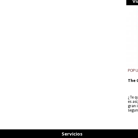
Vi
POP 
The 
¿Te q
es as
gran i
segun
Servicios