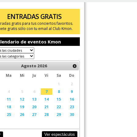
ENTRADAS GRATIS
tradas gratis para tus conciertos favoritos.
ete gratis sólo con tu email al Club Kmon.
lendario de eventos Kmon
Agosto
2026
Ma
Mi
Ju
Vi
Sa
Do
1
2
4
5
6
7
8
9
11
12
13
14
15
16
18
19
20
21
22
23
25
26
27
28
29
30
Ver espectáculos
y