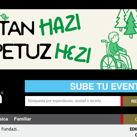
RE
sica
Familiar
Fundazi...
EDI