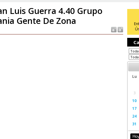
an Luis Guerra 4.40 Grupo
nia Gente De Zona
En
Ún
Ca
Lu
3
10
17
24
31
Ho