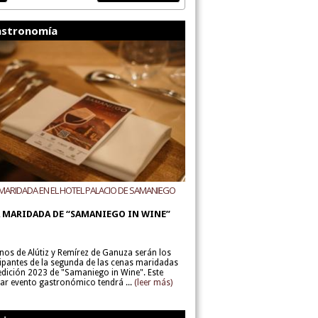
stronomía
MARIDADA EN EL HOTEL PALACIO DE SAMANIEGO
ODEGAS ALÚTIZ Y REMÍREZ DE GANUZA
 MARIDADA DE “SAMANIEGO IN WINE”
inos de Alútiz y Remírez de Ganuza serán los
cipantes de la segunda de las cenas maridadas
 edición 2023 de "Samaniego in Wine". Este
lar evento gastronómico tendrá ...
(leer más)