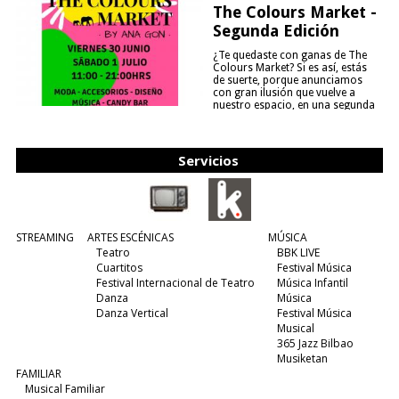
The Colours Market -
Segunda Edición
¿Te quedaste con ganas de The
Colours Market? Si es así, estás
de suerte, porque anunciamos
con gran ilusión que vuelve a
nuestro espacio, en una segunda
edición y viene para quedarse....
(leer más)
Servicios
STREAMING
ARTES ESCÉNICAS
MÚSICA
Teatro
BBK LIVE
Cuartitos
Festival Música
Festival Internacional de Teatro
Música Infantil
Danza
Música
Danza Vertical
Festival Música
Musical
365 Jazz Bilbao
Musiketan
FAMILIAR
Musical Familiar