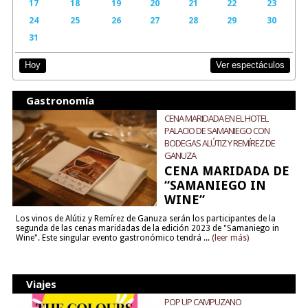
17
18
19
20
21
22
23
24
25
26
27
28
29
30
31
Ver espectáculos
Hoy
Gastronomía
CENA MARIDADA EN EL HOTEL
PALACIO DE SAMANIEGO CON
BODEGAS ALÚTIZ Y REMÍREZ DE
GANUZA
CENA MARIDADA DE
“SAMANIEGO IN
WINE”
Los vinos de Alútiz y Remírez de Ganuza serán los participantes de la
segunda de las cenas maridadas de la edición 2023 de "Samaniego in
Wine". Este singular evento gastronómico tendrá ...
(leer más)
Viajes
POP UP CAMPUZANO