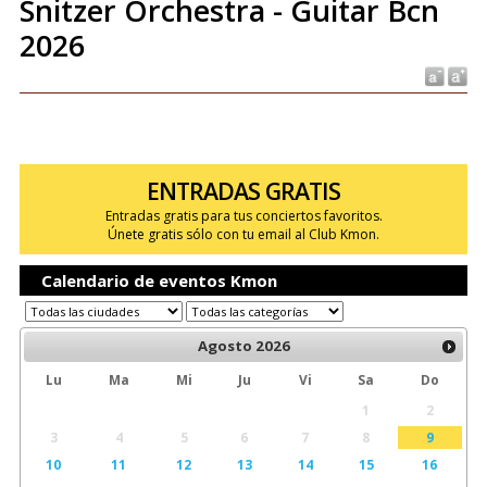
Snitzer Orchestra - Guitar Bcn
2026
ENTRADAS GRATIS
Entradas gratis para tus conciertos favoritos.
Únete gratis sólo con tu email al Club Kmon.
Calendario de eventos Kmon
Agosto
2026
Lu
Ma
Mi
Ju
Vi
Sa
Do
1
2
3
4
5
6
7
8
9
10
11
12
13
14
15
16