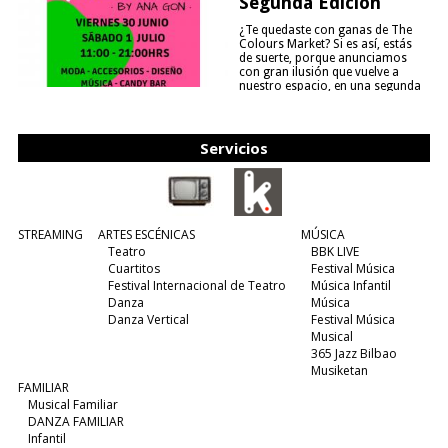
Segunda Edición
¿Te quedaste con ganas de The
Colours Market? Si es así, estás
de suerte, porque anunciamos
con gran ilusión que vuelve a
nuestro espacio, en una segunda
edición y viene para quedarse....
(leer más)
Servicios
STREAMING
ARTES ESCÉNICAS
MÚSICA
Teatro
BBK LIVE
Cuartitos
Festival Música
Festival Internacional de Teatro
Música Infantil
Danza
Música
Danza Vertical
Festival Música
Musical
365 Jazz Bilbao
Musiketan
FAMILIAR
Musical Familiar
DANZA FAMILIAR
Infantil