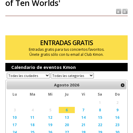
of Ten Worlds'
ENTRADAS GRATIS
Entradas gratis para tus conciertos favoritos.
Únete gratis sólo con tu email al Club Kmon.
Calendario de eventos Kmon
Agosto
2026
Lu
Ma
Mi
Ju
Vi
Sa
Do
1
2
3
4
5
6
7
8
9
10
11
12
13
14
15
16
17
18
19
20
21
22
23
24
25
26
27
28
29
30