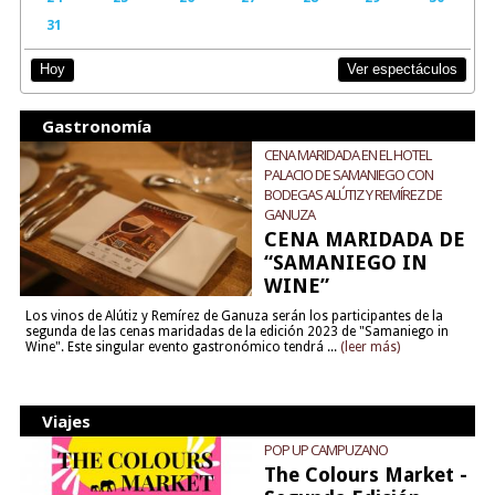
31
Ver espectáculos
Hoy
Gastronomía
CENA MARIDADA EN EL HOTEL
PALACIO DE SAMANIEGO CON
BODEGAS ALÚTIZ Y REMÍREZ DE
GANUZA
CENA MARIDADA DE
“SAMANIEGO IN
WINE”
Los vinos de Alútiz y Remírez de Ganuza serán los participantes de la
segunda de las cenas maridadas de la edición 2023 de "Samaniego in
Wine". Este singular evento gastronómico tendrá ...
(leer más)
Viajes
POP UP CAMPUZANO
The Colours Market -