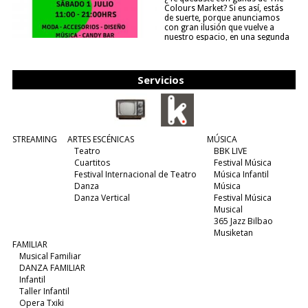
Colours Market? Si es así, estás
de suerte, porque anunciamos
con gran ilusión que vuelve a
nuestro espacio, en una segunda
edición y viene para quedarse....
(leer más)
Servicios
STREAMING
ARTES ESCÉNICAS
MÚSICA
Teatro
BBK LIVE
Cuartitos
Festival Música
Festival Internacional de Teatro
Música Infantil
Danza
Música
Danza Vertical
Festival Música
Musical
365 Jazz Bilbao
Musiketan
FAMILIAR
Musical Familiar
DANZA FAMILIAR
Infantil
Taller Infantil
Opera Txiki