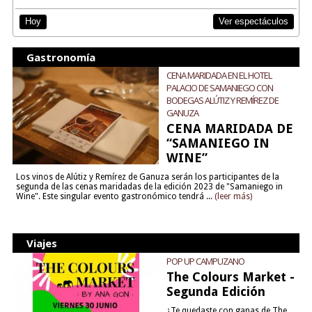
Ver espectáculos
Hoy
Gastronomía
CENA MARIDADA EN EL HOTEL
PALACIO DE SAMANIEGO CON
BODEGAS ALÚTIZ Y REMÍREZ DE
GANUZA
CENA MARIDADA DE
“SAMANIEGO IN
WINE”
Los vinos de Alútiz y Remírez de Ganuza serán los participantes de la
segunda de las cenas maridadas de la edición 2023 de "Samaniego in
Wine". Este singular evento gastronómico tendrá ...
(leer más)
Viajes
POP UP CAMPUZANO
The Colours Market -
Segunda Edición
¿Te quedaste con ganas de The