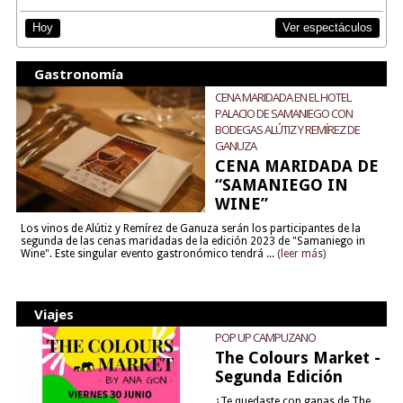
Ver espectáculos
Hoy
Gastronomía
CENA MARIDADA EN EL HOTEL
PALACIO DE SAMANIEGO CON
BODEGAS ALÚTIZ Y REMÍREZ DE
GANUZA
CENA MARIDADA DE
“SAMANIEGO IN
WINE”
Los vinos de Alútiz y Remírez de Ganuza serán los participantes de la
segunda de las cenas maridadas de la edición 2023 de "Samaniego in
Wine". Este singular evento gastronómico tendrá ...
(leer más)
Viajes
POP UP CAMPUZANO
The Colours Market -
Segunda Edición
¿Te quedaste con ganas de The