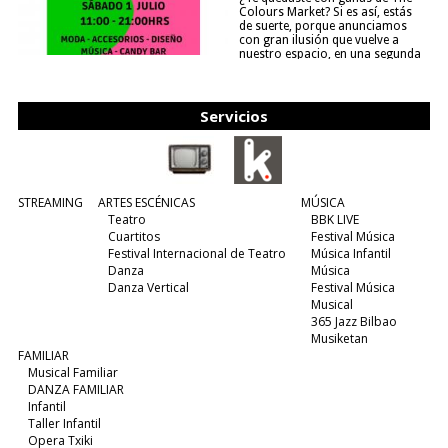
Colours Market? Si es así, estás
de suerte, porque anunciamos
con gran ilusión que vuelve a
nuestro espacio, en una segunda
edición y viene para quedarse....
(leer más)
Servicios
STREAMING
ARTES ESCÉNICAS
MÚSICA
Teatro
BBK LIVE
Cuartitos
Festival Música
Festival Internacional de Teatro
Música Infantil
Danza
Música
Danza Vertical
Festival Música
Musical
365 Jazz Bilbao
Musiketan
FAMILIAR
Musical Familiar
DANZA FAMILIAR
Infantil
Taller Infantil
Opera Txiki