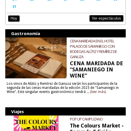
31
Ver espectáculos
Hoy
Gastronomía
CENA MARIDADA EN EL HOTEL
PALACIO DE SAMANIEGO CON
BODEGAS ALÚTIZ Y REMÍREZ DE
GANUZA
CENA MARIDADA DE
“SAMANIEGO IN
WINE”
Los vinos de Alútiz y Remírez de Ganuza serán los participantes de la
segunda de las cenas maridadas de la edición 2023 de "Samaniego in
Wine". Este singular evento gastronómico tendrá ...
(leer más)
Viajes
POP UP CAMPUZANO
The Colours Market -