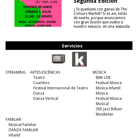
Segunda Edición
¿Te quedaste con ganas de The
Colours Market? Si es así, estás
de suerte, porque anunciamos
con gran ilusión que vuelve a
nuestro espacio, en una segunda
edición y viene para quedarse....
(leer más)
Servicios
STREAMING
ARTES ESCÉNICAS
MÚSICA
Teatro
BBK LIVE
Cuartitos
Festival Música
Festival Internacional de Teatro
Música Infantil
Danza
Música
Danza Vertical
Festival Música
Musical
365 Jazz Bilbao
Musiketan
FAMILIAR
Musical Familiar
DANZA FAMILIAR
Infantil