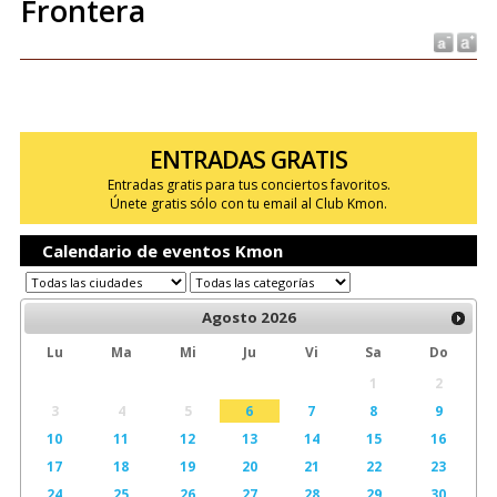
Frontera
ENTRADAS GRATIS
Entradas gratis para tus conciertos favoritos.
Únete gratis sólo con tu email al Club Kmon.
Calendario de eventos Kmon
Agosto
2026
Lu
Ma
Mi
Ju
Vi
Sa
Do
1
2
3
4
5
6
7
8
9
10
11
12
13
14
15
16
17
18
19
20
21
22
23
24
25
26
27
28
29
30