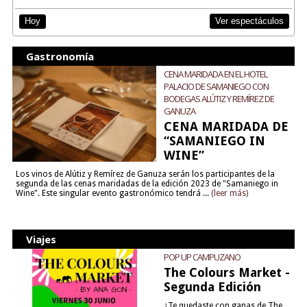
Ver espectáculos
Hoy
Gastronomía
CENA MARIDADA EN EL HOTEL
PALACIO DE SAMANIEGO CON
BODEGAS ALÚTIZ Y REMÍREZ DE
GANUZA
CENA MARIDADA DE
“SAMANIEGO IN
WINE”
Los vinos de Alútiz y Remírez de Ganuza serán los participantes de la
segunda de las cenas maridadas de la edición 2023 de "Samaniego in
Wine". Este singular evento gastronómico tendrá ...
(leer más)
Viajes
POP UP CAMPUZANO
The Colours Market -
Segunda Edición
¿Te quedaste con ganas de The