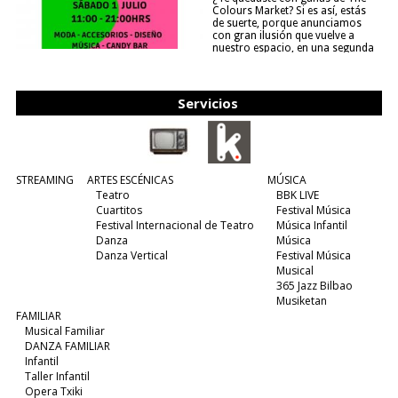
Colours Market? Si es así, estás
de suerte, porque anunciamos
con gran ilusión que vuelve a
nuestro espacio, en una segunda
edición y viene para quedarse....
(leer más)
Servicios
STREAMING
ARTES ESCÉNICAS
MÚSICA
Teatro
BBK LIVE
Cuartitos
Festival Música
Festival Internacional de Teatro
Música Infantil
Danza
Música
Danza Vertical
Festival Música
Musical
365 Jazz Bilbao
Musiketan
FAMILIAR
Musical Familiar
DANZA FAMILIAR
Infantil
Taller Infantil
Opera Txiki