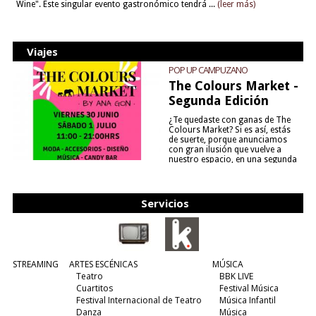
Wine". Este singular evento gastronómico tendrá ...
(leer más)
Viajes
POP UP CAMPUZANO
The Colours Market -
Segunda Edición
¿Te quedaste con ganas de The
Colours Market? Si es así, estás
de suerte, porque anunciamos
con gran ilusión que vuelve a
nuestro espacio, en una segunda
edición y viene para quedarse....
(leer más)
Servicios
STREAMING
ARTES ESCÉNICAS
MÚSICA
Teatro
BBK LIVE
Cuartitos
Festival Música
Festival Internacional de Teatro
Música Infantil
Danza
Música