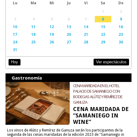
Lu
Ma
Mi
Ju
Vi
Sa
Do
1
2
3
4
5
6
7
8
9
10
11
12
13
14
15
16
17
18
19
20
21
22
23
24
25
26
27
28
29
30
31
Ver espectáculos
Hoy
Gastronomía
CENA MARIDADA EN EL HOTEL
PALACIO DE SAMANIEGO CON
BODEGAS ALÚTIZ Y REMÍREZ DE
GANUZA
CENA MARIDADA DE
“SAMANIEGO IN
WINE”
Los vinos de Alútiz y Remírez de Ganuza serán los participantes de la
segunda de las cenas maridadas de la edición 2023 de "Samaniego in