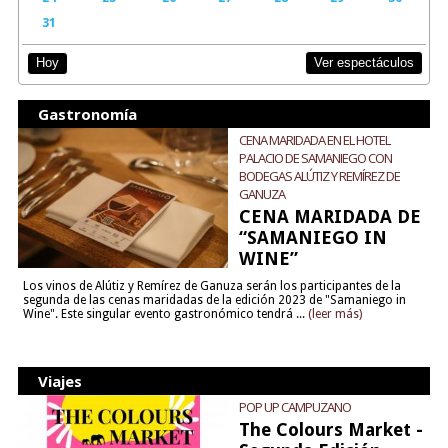
31
Ver espectáculos
Hoy
Gastronomía
CENA MARIDADA EN EL HOTEL
PALACIO DE SAMANIEGO CON
BODEGAS ALÚTIZ Y REMÍREZ DE
GANUZA
CENA MARIDADA DE
“SAMANIEGO IN
WINE”
Los vinos de Alútiz y Remírez de Ganuza serán los participantes de la
segunda de las cenas maridadas de la edición 2023 de "Samaniego in
Wine". Este singular evento gastronómico tendrá ...
(leer más)
Viajes
POP UP CAMPUZANO
The Colours Market -