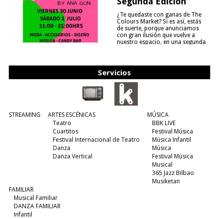
Segunda Edición
¿Te quedaste con ganas de The
Colours Market? Si es así, estás
de suerte, porque anunciamos
con gran ilusión que vuelve a
nuestro espacio, en una segunda
edición y viene para quedarse....
(leer más)
Servicios
STREAMING
ARTES ESCÉNICAS
MÚSICA
Teatro
BBK LIVE
Cuartitos
Festival Música
Festival Internacional de Teatro
Música Infantil
Danza
Música
Danza Vertical
Festival Música
Musical
365 Jazz Bilbao
Musiketan
FAMILIAR
Musical Familiar
DANZA FAMILIAR
Infantil