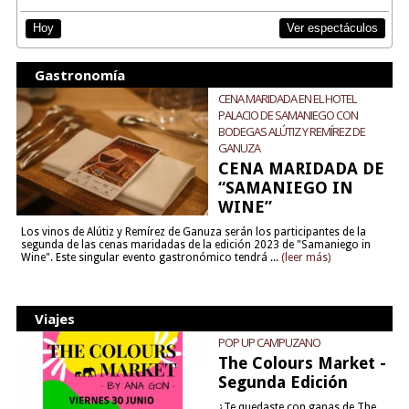
Ver espectáculos
Hoy
Gastronomía
CENA MARIDADA EN EL HOTEL
PALACIO DE SAMANIEGO CON
BODEGAS ALÚTIZ Y REMÍREZ DE
GANUZA
CENA MARIDADA DE
“SAMANIEGO IN
WINE”
Los vinos de Alútiz y Remírez de Ganuza serán los participantes de la
segunda de las cenas maridadas de la edición 2023 de "Samaniego in
Wine". Este singular evento gastronómico tendrá ...
(leer más)
Viajes
POP UP CAMPUZANO
The Colours Market -
Segunda Edición
¿Te quedaste con ganas de The