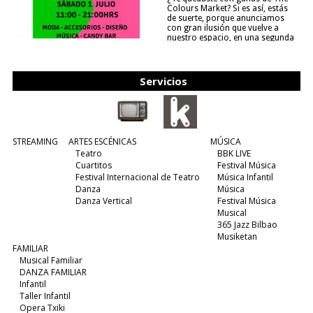
Colours Market? Si es así, estás
de suerte, porque anunciamos
con gran ilusión que vuelve a
nuestro espacio, en una segunda
edición y viene para quedarse....
(leer más)
Servicios
STREAMING
ARTES ESCÉNICAS
MÚSICA
Teatro
BBK LIVE
Cuartitos
Festival Música
Festival Internacional de Teatro
Música Infantil
Danza
Música
Danza Vertical
Festival Música
Musical
365 Jazz Bilbao
Musiketan
FAMILIAR
Musical Familiar
DANZA FAMILIAR
Infantil
Taller Infantil
Opera Txiki