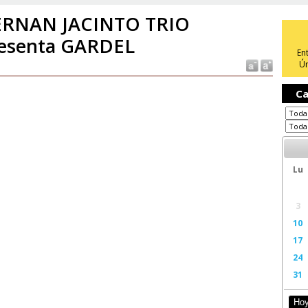
RNAN JACINTO TRIO
esenta GARDEL
En
Ún
Ca
Lu
3
10
17
24
31
Ho