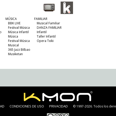
MÚSICA
FAMILIAR
BBK LIVE
Musical Familiar
Festival Música
DANZA FAMILIAR
o
Música Infantil
Infantil
Música
Taller Infantil
Festival Música
Opera Txiki
Musical
365 Jazz Bilbao
Musiketan
DAD
CONDICIONES DE USO
PRIVACIDAD
© 1997-2026. Todos los dere