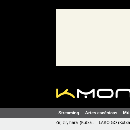
Streaming
Artes escénicas
Mú
Zir, zir, hara! (Kutxa...
LABO GO (Kutxa 