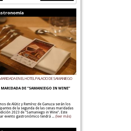
stronomía
MARIDADA EN EL HOTEL PALACIO DE SAMANIEGO
ODEGAS ALÚTIZ Y REMÍREZ DE GANUZA
 MARIDADA DE “SAMANIEGO IN WINE”
inos de Alútiz y Remírez de Ganuza serán los
cipantes de la segunda de las cenas maridadas
 edición 2023 de "Samaniego in Wine". Este
lar evento gastronómico tendrá ...
(leer más)