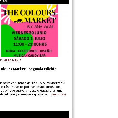
ajes
UP CAMPUZANO
Colours Market - Segunda Edición
uedaste con ganas de The Colours Market? Si
í, estás de suerte, porque anunciamos con
lusión que vuelve a nuestro espacio, en una
da edición y viene para quedarse....
(leer más)