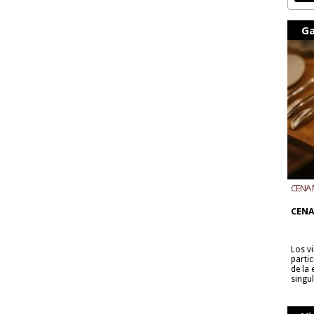
Ga
CENA 
CON B
CENA
Los v
parti
de la
singu