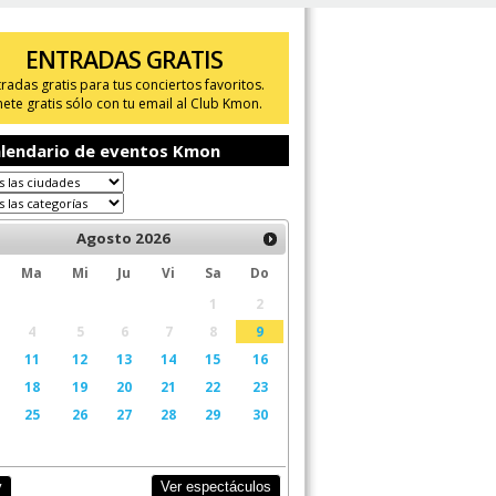
ENTRADAS GRATIS
tradas gratis para tus conciertos favoritos.
ete gratis sólo con tu email al Club Kmon.
lendario de eventos Kmon
Agosto
2026
Ma
Mi
Ju
Vi
Sa
Do
1
2
4
5
6
7
8
9
11
12
13
14
15
16
18
19
20
21
22
23
25
26
27
28
29
30
Ver espectáculos
y