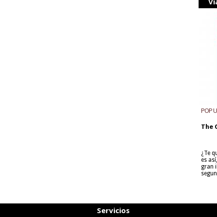
Vi
POP 
The 
¿Te q
es as
gran i
segun
Servicios