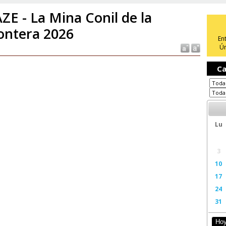
ZE - La Mina Conil de la
ontera 2026
En
Ún
Ca
Lu
3
10
17
24
31
Ho