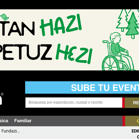
RE
sica
Familiar
Fundazi...
EDI