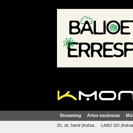
Streaming
Artes escénicas
Mú
Zir, zir, hara! (Kutxa...
LABO GO (Kutxa 