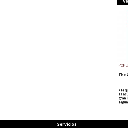
Vi
POP 
The 
¿Te q
es as
gran i
segun
Servicios