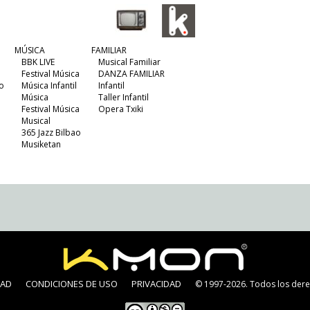
MÚSICA
FAMILIAR
BBK LIVE
Musical Familiar
Festival Música
DANZA FAMILIAR
o
Música Infantil
Infantil
Música
Taller Infantil
Festival Música
Opera Txiki
Musical
365 Jazz Bilbao
Musiketan
DAD
CONDICIONES DE USO
PRIVACIDAD
© 1997-2026. Todos los dere