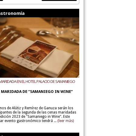
stronomía
MARIDADA EN EL HOTEL PALACIO DE SAMANIEGO
ODEGAS ALÚTIZ Y REMÍREZ DE GANUZA
 MARIDADA DE “SAMANIEGO IN WINE”
inos de Alútiz y Remírez de Ganuza serán los
cipantes de la segunda de las cenas maridadas
 edición 2023 de "Samaniego in Wine". Este
lar evento gastronómico tendrá ...
(leer más)