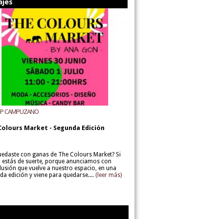
ajes
UP CAMPUZANO
Colours Market - Segunda Edición
uedaste con ganas de The Colours Market? Si
í, estás de suerte, porque anunciamos con
lusión que vuelve a nuestro espacio, en una
da edición y viene para quedarse....
(leer más)