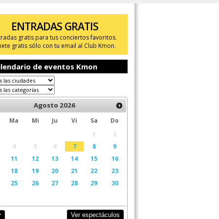
ENTRADAS GRATIS
tradas gratis para tus conciertos favoritos.
ete gratis sólo con tu email al Club Kmon.
lendario de eventos Kmon
Agosto
2026
Ma
Mi
Ju
Vi
Sa
Do
1
2
4
5
6
7
8
9
11
12
13
14
15
16
18
19
20
21
22
23
25
26
27
28
29
30
Ver espectáculos
y