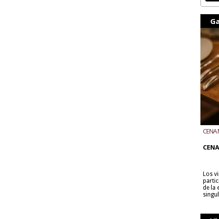
Ga
CENA 
CON B
CENA
Los v
parti
de la
singu