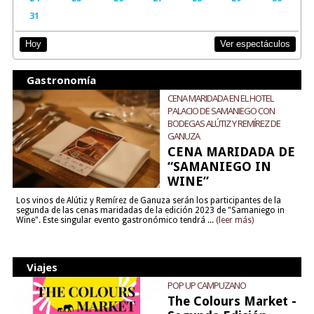
31
Ver espectáculos
Hoy
Gastronomía
CENA MARIDADA EN EL HOTEL
PALACIO DE SAMANIEGO CON
BODEGAS ALÚTIZ Y REMÍREZ DE
GANUZA
CENA MARIDADA DE
“SAMANIEGO IN
WINE”
Los vinos de Alútiz y Remírez de Ganuza serán los participantes de la
segunda de las cenas maridadas de la edición 2023 de "Samaniego in
Wine". Este singular evento gastronómico tendrá ...
(leer más)
Viajes
POP UP CAMPUZANO
The Colours Market -