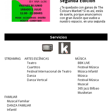
Segunda Edición
¿Te quedaste con ganas de The
Colours Market? Si es así, estás
de suerte, porque anunciamos
con gran ilusión que vuelve a
nuestro espacio, en una segunda
edición y viene para quedarse....
(leer más)
Servicios
STREAMING
ARTES ESCÉNICAS
MÚSICA
Teatro
BBK LIVE
Cuartitos
Festival Música
Festival Internacional de Teatro
Música Infantil
Danza
Música
Danza Vertical
Festival Música
Musical
365 Jazz Bilbao
Musiketan
FAMILIAR
Musical Familiar
DANZA FAMILIAR
Infantil