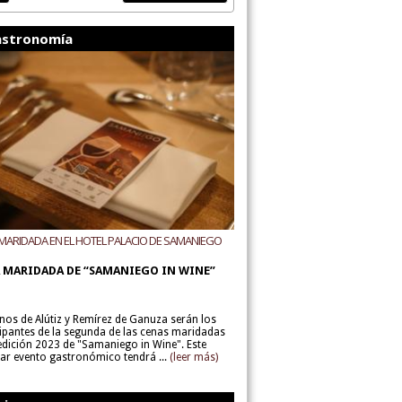
stronomía
MARIDADA EN EL HOTEL PALACIO DE SAMANIEGO
ODEGAS ALÚTIZ Y REMÍREZ DE GANUZA
 MARIDADA DE “SAMANIEGO IN WINE”
inos de Alútiz y Remírez de Ganuza serán los
cipantes de la segunda de las cenas maridadas
 edición 2023 de "Samaniego in Wine". Este
lar evento gastronómico tendrá ...
(leer más)