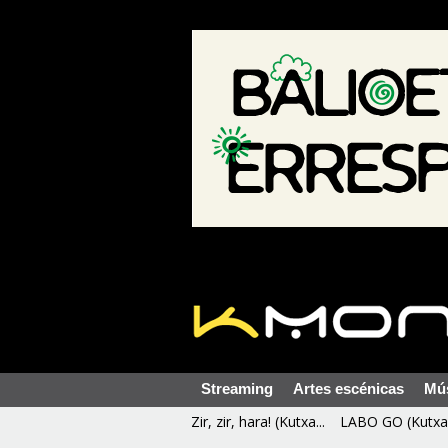
Streaming
Artes escénicas
Mú
Zir, zir, hara! (Kutxa...
LABO GO (Kutxa 