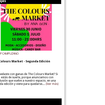
ajes
UP CAMPUZANO
Colours Market - Segunda Edición
uedaste con ganas de The Colours Market? Si
í, estás de suerte, porque anunciamos con
lusión que vuelve a nuestro espacio, en una
da edición y viene para quedarse....
(leer más)