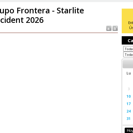
upo Frontera - Starlite
cident 2026
En
Ún
Ca
Lu
3
10
17
24
31
Ho