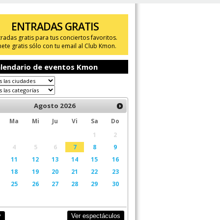
ENTRADAS GRATIS
tradas gratis para tus conciertos favoritos.
ete gratis sólo con tu email al Club Kmon.
lendario de eventos Kmon
Agosto
2026
Ma
Mi
Ju
Vi
Sa
Do
1
2
4
5
6
7
8
9
11
12
13
14
15
16
18
19
20
21
22
23
25
26
27
28
29
30
Ver espectáculos
y