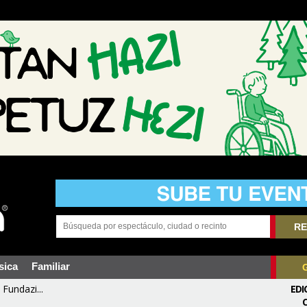
RE
sica
Familiar
Fundazi...
EDI