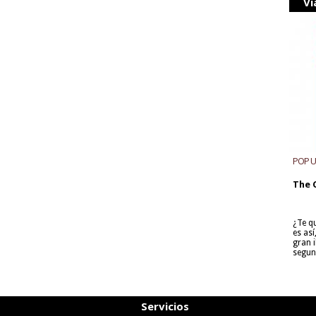
Vi
POP 
The 
¿Te q
es as
gran i
segun
Servicios