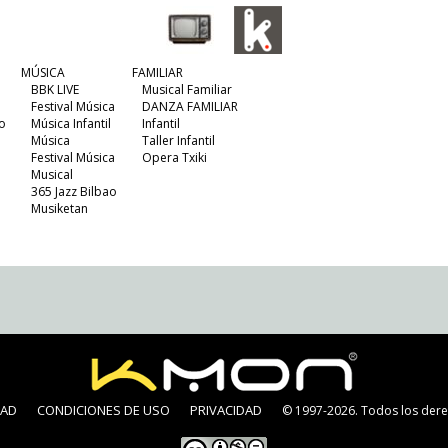
MÚSICA
FAMILIAR
BBK LIVE
Musical Familiar
Festival Música
DANZA FAMILIAR
o
Música Infantil
Infantil
Música
Taller Infantil
Festival Música
Opera Txiki
Musical
365 Jazz Bilbao
Musiketan
DAD
CONDICIONES DE USO
PRIVACIDAD
© 1997-2026. Todos los dere