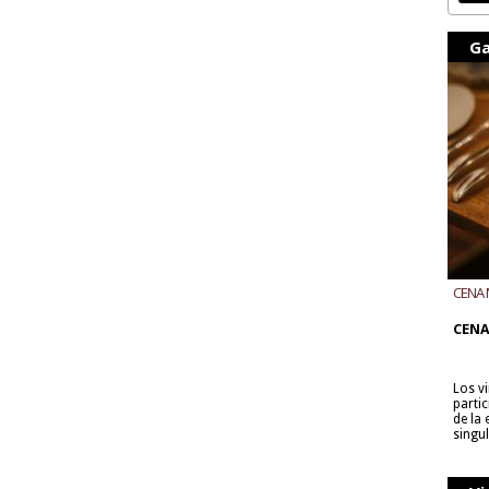
Ga
CENA 
CON B
CENA
Los v
parti
de la
singu