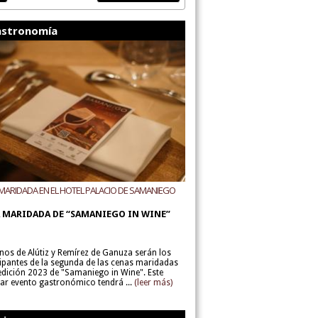
stronomía
MARIDADA EN EL HOTEL PALACIO DE SAMANIEGO
ODEGAS ALÚTIZ Y REMÍREZ DE GANUZA
 MARIDADA DE “SAMANIEGO IN WINE”
inos de Alútiz y Remírez de Ganuza serán los
cipantes de la segunda de las cenas maridadas
 edición 2023 de "Samaniego in Wine". Este
lar evento gastronómico tendrá ...
(leer más)