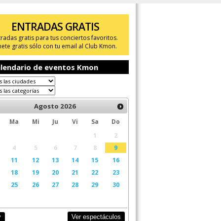
ENTRADAS GRATIS
tradas gratis para tus conciertos favoritos.
ete gratis sólo con tu email al Club Kmon.
lendario de eventos Kmon
Agosto
2026
Ma
Mi
Ju
Vi
Sa
Do
1
2
4
5
6
7
8
9
11
12
13
14
15
16
18
19
20
21
22
23
25
26
27
28
29
30
Ver espectáculos
y