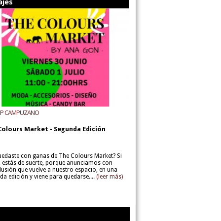
ajes
UP CAMPUZANO
Colours Market - Segunda Edición
uedaste con ganas de The Colours Market? Si
í, estás de suerte, porque anunciamos con
lusión que vuelve a nuestro espacio, en una
da edición y viene para quedarse....
(leer más)