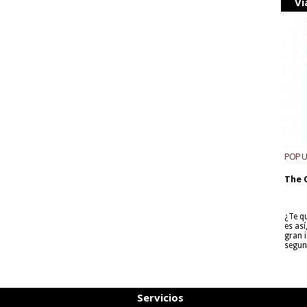
Vi
POP 
The 
¿Te q
es as
gran i
segun
Servicios