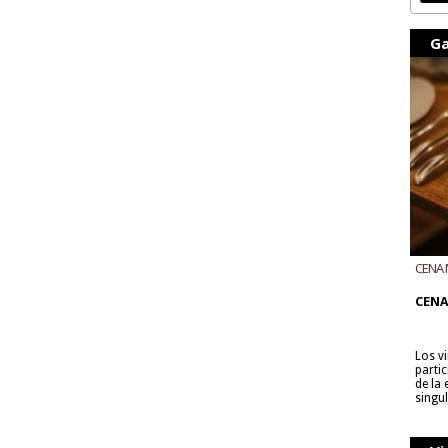
Ga
CENA 
CON B
CENA
Los v
parti
de la
singu