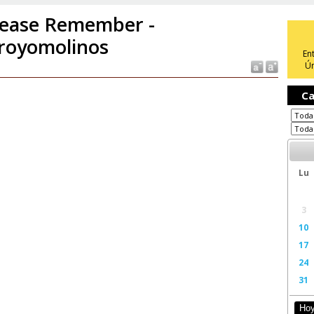
ease Remember -
royomolinos
En
Ún
Ca
Lu
3
10
17
24
31
Ho