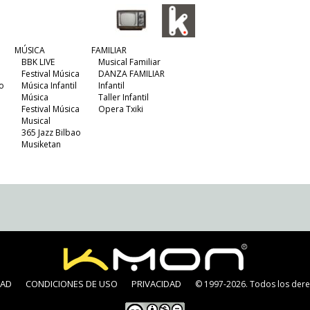
MÚSICA
FAMILIAR
BBK LIVE
Musical Familiar
Festival Música
DANZA FAMILIAR
o
Música Infantil
Infantil
Música
Taller Infantil
Festival Música
Opera Txiki
Musical
365 Jazz Bilbao
Musiketan
DAD
CONDICIONES DE USO
PRIVACIDAD
© 1997-2026. Todos los dere