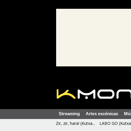
Streaming
Artes escénicas
Mú
Zir, zir, hara! (Kutxa...
LABO GO (Kutxa 