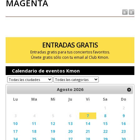
MAGENTA
ENTRADAS GRATIS
Entradas gratis para tus conciertos favoritos.
Únete gratis sólo con tu email al Club Kmon.
Calendario de eventos Kmon
Agosto
2026
Lu
Ma
Mi
Ju
Vi
Sa
Do
1
2
3
4
5
6
7
8
9
10
11
12
13
14
15
16
17
18
19
20
21
22
23
24
25
26
27
28
29
30