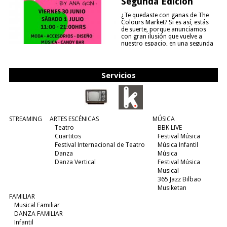
Segunda Edición
¿Te quedaste con ganas de The
Colours Market? Si es así, estás
de suerte, porque anunciamos
con gran ilusión que vuelve a
nuestro espacio, en una segunda
edición y viene para quedarse....
(leer más)
Servicios
STREAMING
ARTES ESCÉNICAS
MÚSICA
Teatro
BBK LIVE
Cuartitos
Festival Música
Festival Internacional de Teatro
Música Infantil
Danza
Música
Danza Vertical
Festival Música
Musical
365 Jazz Bilbao
Musiketan
FAMILIAR
Musical Familiar
DANZA FAMILIAR
Infantil