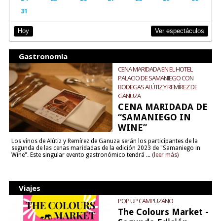
31
Ver espectáculos
Hoy
Gastronomía
CENA MARIDADA EN EL HOTEL
PALACIO DE SAMANIEGO CON
BODEGAS ALÚTIZ Y REMÍREZ DE
GANUZA
CENA MARIDADA DE
“SAMANIEGO IN
WINE”
Los vinos de Alútiz y Remírez de Ganuza serán los participantes de la
segunda de las cenas maridadas de la edición 2023 de "Samaniego in
Wine". Este singular evento gastronómico tendrá ...
(leer más)
Viajes
POP UP CAMPUZANO
The Colours Market -