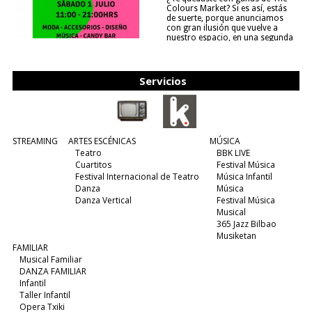
Colours Market? Si es así, estás
de suerte, porque anunciamos
con gran ilusión que vuelve a
nuestro espacio, en una segunda
edición y viene para quedarse....
(leer más)
Servicios
STREAMING
ARTES ESCÉNICAS
MÚSICA
Teatro
BBK LIVE
Cuartitos
Festival Música
Festival Internacional de Teatro
Música Infantil
Danza
Música
Danza Vertical
Festival Música
Musical
365 Jazz Bilbao
Musiketan
FAMILIAR
Musical Familiar
DANZA FAMILIAR
Infantil
Taller Infantil
Opera Txiki