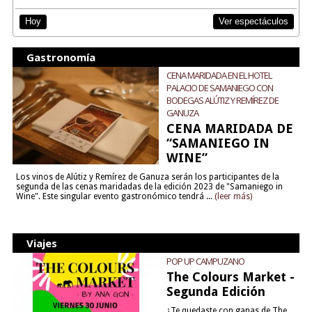
Ver espectáculos
Hoy
Gastronomía
CENA MARIDADA EN EL HOTEL
PALACIO DE SAMANIEGO CON
BODEGAS ALÚTIZ Y REMÍREZ DE
GANUZA
CENA MARIDADA DE
“SAMANIEGO IN
WINE”
Los vinos de Alútiz y Remírez de Ganuza serán los participantes de la
segunda de las cenas maridadas de la edición 2023 de "Samaniego in
Wine". Este singular evento gastronómico tendrá ...
(leer más)
Viajes
POP UP CAMPUZANO
The Colours Market -
Segunda Edición
¿Te quedaste con ganas de The