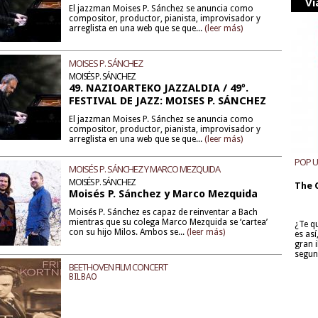
Vi
El jazzman Moises P. Sánchez se anuncia como
compositor, productor, pianista, improvisador y
arreglista en una web que se que...
(leer más)
MOISES P. SÁNCHEZ
MOISÉS P. SÁNCHEZ
49. NAZIOARTEKO JAZZALDIA / 49º.
FESTIVAL DE JAZZ: MOISES P. SÁNCHEZ
El jazzman Moises P. Sánchez se anuncia como
compositor, productor, pianista, improvisador y
arreglista en una web que se que...
(leer más)
POP 
MOISÉS P. SÁNCHEZ Y MARCO MEZQUIDA
MOISÉS P. SÁNCHEZ
The 
Moisés P. Sánchez y Marco Mezquida
Moisés P. Sánchez es capaz de reinventar a Bach
mientras que su colega Marco Mezquida se ‘cartea’
¿Te q
con su hijo Milos. Ambos se...
(leer más)
es as
gran i
segun
BEETHOVEN FILM CONCERT
BILBAO