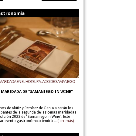
stronomía
MARIDADA EN EL HOTEL PALACIO DE SAMANIEGO
ODEGAS ALÚTIZ Y REMÍREZ DE GANUZA
 MARIDADA DE “SAMANIEGO IN WINE”
inos de Alútiz y Remírez de Ganuza serán los
cipantes de la segunda de las cenas maridadas
 edición 2023 de "Samaniego in Wine". Este
lar evento gastronómico tendrá ...
(leer más)