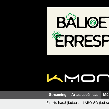
Streaming
Artes escénicas
Mú
Zir, zir, hara! (Kutxa...
LABO GO (Kutxa 