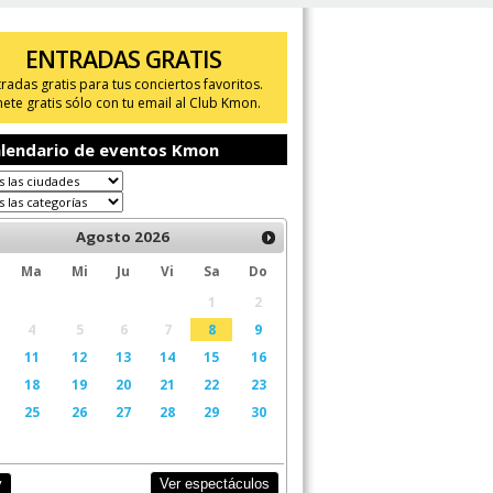
ENTRADAS GRATIS
tradas gratis para tus conciertos favoritos.
ete gratis sólo con tu email al Club Kmon.
lendario de eventos Kmon
Agosto
2026
Ma
Mi
Ju
Vi
Sa
Do
1
2
4
5
6
7
8
9
11
12
13
14
15
16
18
19
20
21
22
23
25
26
27
28
29
30
Ver espectáculos
y