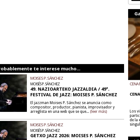
Ga
robablemente te interese mucho...
MOISES P. SÁNCHEZ
CENA 
MOISÉS P. SÁNCHEZ
49. NAZIOARTEKO JAZZALDIA / 49º.
CON B
FESTIVAL DE JAZZ: MOISES P. SÁNCHEZ
CENA
El jazzman Moises P. Sánchez se anuncia como
compositor, productor, pianista, improvisador y
Los v
arreglista en una web que se que...
(leer más)
parti
de la
MOISES P. SÁNCHEZ
singu
MOISÉS P. SÁNCHEZ
GETXO JAZZ 2026: MOISES P. SÁNCHEZ