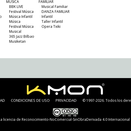
MÚSICA
FAMILIAR
BBK LIVE
Musical Familiar
Festival Música
DANZA FAMILIAR
o
Música Infantil
Infantil
Música
Taller Infantil
Festival Música
Opera Txiki
Musical
365 Jazz Bilbao
Musiketan
DAD
CONDICIONES DE USO
PRIVACIDAD
© 1997-2026. Todos los dere
na
licencia de Reconocimiento-NoComercial-SinObraDerivada 4.0 Internaciona