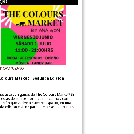
ajes
UP CAMPUZANO
Colours Market - Segunda Edición
uedaste con ganas de The Colours Market? Si
í, estás de suerte, porque anunciamos con
lusión que vuelve a nuestro espacio, en una
da edición y viene para quedarse....
(leer más)