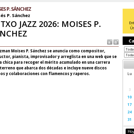
ES P. SÁNCHEZ
és P. Sánchez
TXO JAZZ 2026: MOISES P.
En
Ún
ÁNCHEZ
Ca
azzman Moises P. Sánchez se anuncia como compositor,
ctor, pianista, improvisador y arreglista en una web que se
a chica para recoger el mérito acumulado en una carrera
terreno que abarca dos décadas e incluye nueve discos
Lu
ios y colaboraciones con flamencos y raperos.
3
10
17
24
31
Ho