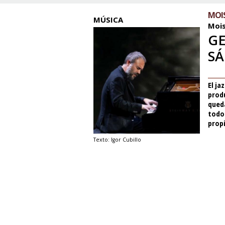
MOIS
MÚSICA
Mois
GE
S
El j
produ
qued
todo
prop
Texto: Igor Cubillo