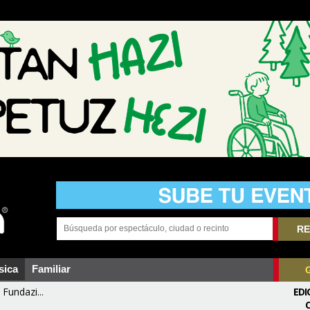
RE
sica
Familiar
Fundazi...
EDI