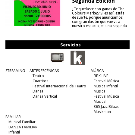
Segunda Edición
¿Te quedaste con ganas de The
Colours Market? Si es así, estás
de suerte, porque anunciamos
con gran ilusión que vuelve a
nuestro espacio, en una segunda
edición y viene para quedarse....
(leer más)
Servicios
STREAMING
ARTES ESCÉNICAS
MÚSICA
Teatro
BBK LIVE
Cuartitos
Festival Música
Festival Internacional de Teatro
Música Infantil
Danza
Música
Danza Vertical
Festival Música
Musical
365 Jazz Bilbao
Musiketan
FAMILIAR
Musical Familiar
DANZA FAMILIAR
Infantil