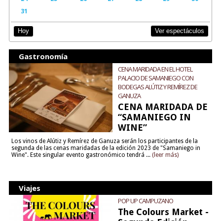
31
Ver espectáculos
Hoy
Gastronomía
CENA MARIDADA EN EL HOTEL
PALACIO DE SAMANIEGO CON
BODEGAS ALÚTIZ Y REMÍREZ DE
GANUZA
CENA MARIDADA DE
“SAMANIEGO IN
WINE”
Los vinos de Alútiz y Remírez de Ganuza serán los participantes de la
segunda de las cenas maridadas de la edición 2023 de "Samaniego in
Wine". Este singular evento gastronómico tendrá ...
(leer más)
Viajes
POP UP CAMPUZANO
The Colours Market -