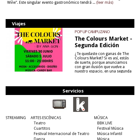
Wine". Este singular evento gastronómico tendrá ...
(leer más)
Viajes
POP UP CAMPUZANO
The Colours Market -
Segunda Edición
¿Te quedaste con ganas de The
Colours Market? Si es así, estás
de suerte, porque anunciamos
con gran ilusión que vuelve a
nuestro espacio, en una segunda
edición y viene para quedarse....
(leer más)
Servicios
STREAMING
ARTES ESCÉNICAS
MÚSICA
Teatro
BBK LIVE
Cuartitos
Festival Música
Festival Internacional de Teatro
Música Infantil
Danza
Música