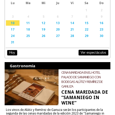
Lu
Ma
Mi
Ju
Vi
Sa
Do
1
2
3
4
5
6
7
8
9
10
11
12
13
14
15
16
17
18
19
20
21
22
23
24
25
26
27
28
29
30
31
Ver espectáculos
Hoy
Gastronomía
CENA MARIDADA EN EL HOTEL
PALACIO DE SAMANIEGO CON
BODEGAS ALÚTIZ Y REMÍREZ DE
GANUZA
CENA MARIDADA DE
“SAMANIEGO IN
WINE”
Los vinos de Alútiz y Remírez de Ganuza serán los participantes de la
segunda de las cenas maridadas de la edición 2023 de "Samaniego in