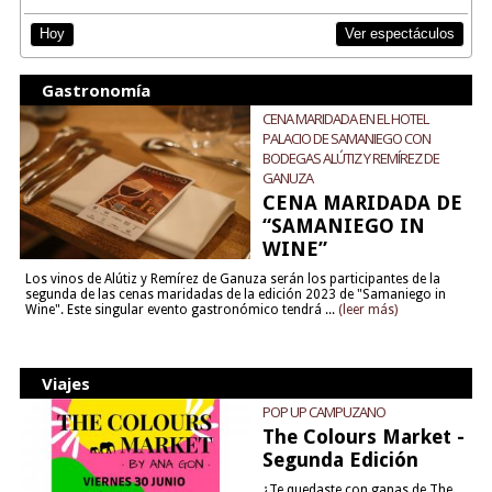
Ver espectáculos
Hoy
Gastronomía
CENA MARIDADA EN EL HOTEL
PALACIO DE SAMANIEGO CON
BODEGAS ALÚTIZ Y REMÍREZ DE
GANUZA
CENA MARIDADA DE
“SAMANIEGO IN
WINE”
Los vinos de Alútiz y Remírez de Ganuza serán los participantes de la
segunda de las cenas maridadas de la edición 2023 de "Samaniego in
Wine". Este singular evento gastronómico tendrá ...
(leer más)
Viajes
POP UP CAMPUZANO
The Colours Market -
Segunda Edición
¿Te quedaste con ganas de The