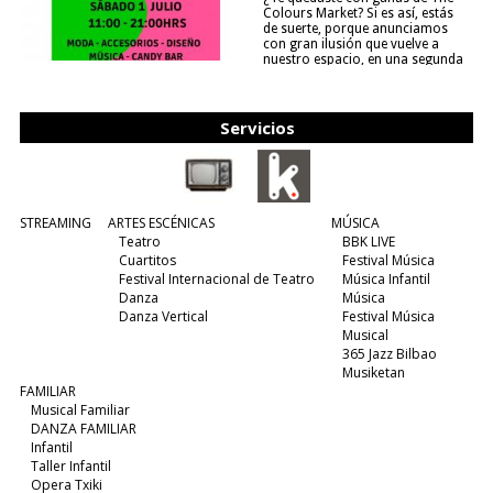
Colours Market? Si es así, estás
de suerte, porque anunciamos
con gran ilusión que vuelve a
nuestro espacio, en una segunda
edición y viene para quedarse....
(leer más)
Servicios
STREAMING
ARTES ESCÉNICAS
MÚSICA
Teatro
BBK LIVE
Cuartitos
Festival Música
Festival Internacional de Teatro
Música Infantil
Danza
Música
Danza Vertical
Festival Música
Musical
365 Jazz Bilbao
Musiketan
FAMILIAR
Musical Familiar
DANZA FAMILIAR
Infantil
Taller Infantil
Opera Txiki