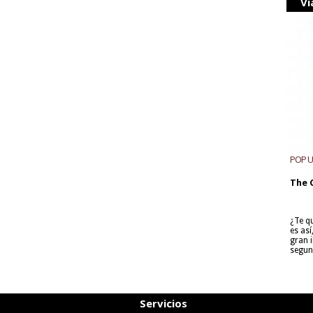
Vi
POP 
The 
¿Te q
es as
gran i
segun
Servicios