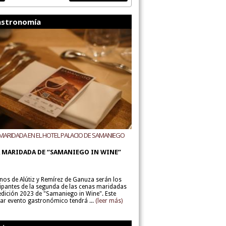
stronomía
MARIDADA EN EL HOTEL PALACIO DE SAMANIEGO
ODEGAS ALÚTIZ Y REMÍREZ DE GANUZA
 MARIDADA DE “SAMANIEGO IN WINE”
inos de Alútiz y Remírez de Ganuza serán los
cipantes de la segunda de las cenas maridadas
 edición 2023 de "Samaniego in Wine". Este
lar evento gastronómico tendrá ...
(leer más)