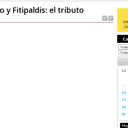
o y Fitipaldis: el tributo
En
Ún
Ca
Lu
3
10
17
24
31
Ho