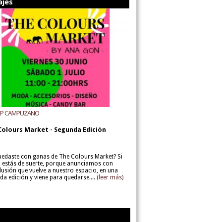
ajes
UP CAMPUZANO
Colours Market - Segunda Edición
uedaste con ganas de The Colours Market? Si
í, estás de suerte, porque anunciamos con
lusión que vuelve a nuestro espacio, en una
da edición y viene para quedarse....
(leer más)