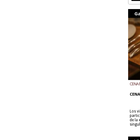
Ga
CENA 
CON B
CENA
Los v
parti
de la
singu