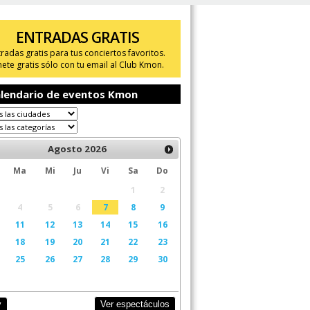
ENTRADAS GRATIS
tradas gratis para tus conciertos favoritos.
ete gratis sólo con tu email al Club Kmon.
lendario de eventos Kmon
Agosto
2026
Ma
Mi
Ju
Vi
Sa
Do
1
2
4
5
6
7
8
9
11
12
13
14
15
16
18
19
20
21
22
23
25
26
27
28
29
30
Ver espectáculos
y