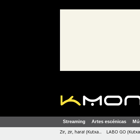
Streaming
Artes escénicas
Mú
Zir, zir, hara! (Kutxa...
LABO GO (Kutxa 