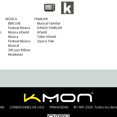
MÚSICA
FAMILIAR
BBK LIVE
Musical Familiar
Festival Música
DANZA FAMILIAR
o
Música Infantil
Infantil
Música
Taller Infantil
Festival Música
Opera Txiki
Musical
365 Jazz Bilbao
Musiketan
DAD
CONDICIONES DE USO
PRIVACIDAD
© 1997-2026. Todos los dere