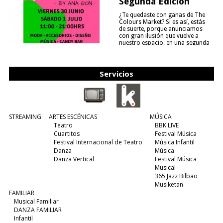
Segunda Edición
¿Te quedaste con ganas de The
Colours Market? Si es así, estás
de suerte, porque anunciamos
con gran ilusión que vuelve a
nuestro espacio, en una segunda
edición y viene para quedarse....
(leer más)
Servicios
STREAMING
ARTES ESCÉNICAS
MÚSICA
Teatro
BBK LIVE
Cuartitos
Festival Música
Festival Internacional de Teatro
Música Infantil
Danza
Música
Danza Vertical
Festival Música
Musical
365 Jazz Bilbao
Musiketan
FAMILIAR
Musical Familiar
DANZA FAMILIAR
Infantil