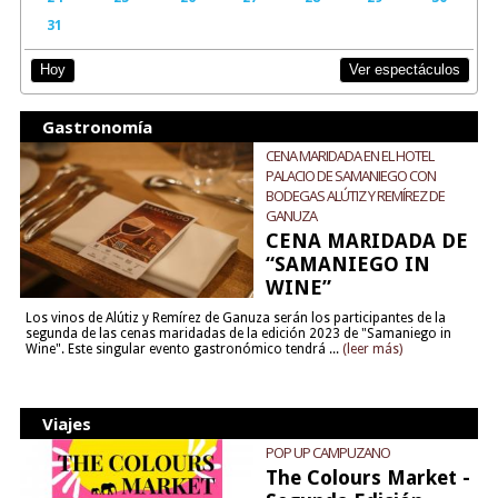
31
Ver espectáculos
Hoy
Gastronomía
CENA MARIDADA EN EL HOTEL
PALACIO DE SAMANIEGO CON
BODEGAS ALÚTIZ Y REMÍREZ DE
GANUZA
CENA MARIDADA DE
“SAMANIEGO IN
WINE”
Los vinos de Alútiz y Remírez de Ganuza serán los participantes de la
segunda de las cenas maridadas de la edición 2023 de "Samaniego in
Wine". Este singular evento gastronómico tendrá ...
(leer más)
Viajes
POP UP CAMPUZANO
The Colours Market -