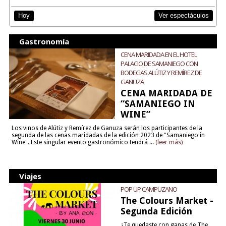
Ver espectáculos
Hoy
Gastronomía
CENA MARIDADA EN EL HOTEL
PALACIO DE SAMANIEGO CON
BODEGAS ALÚTIZ Y REMÍREZ DE
GANUZA
CENA MARIDADA DE
“SAMANIEGO IN
WINE”
Los vinos de Alútiz y Remírez de Ganuza serán los participantes de la
segunda de las cenas maridadas de la edición 2023 de "Samaniego in
Wine". Este singular evento gastronómico tendrá ...
(leer más)
Viajes
POP UP CAMPUZANO
The Colours Market -
Segunda Edición
¿Te quedaste con ganas de The