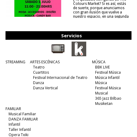
Colours Market? Si es así, estás
de suerte, porque anunciamos
con gran ilusión que vuelve a
nuestro espacio, en una segunda
edición y viene para quedarse....
(leer más)
Servicios
STREAMING
ARTES ESCÉNICAS
MÚSICA
Teatro
BBK LIVE
Cuartitos
Festival Música
Festival Internacional de Teatro
Música Infantil
Danza
Música
Danza Vertical
Festival Música
Musical
365 Jazz Bilbao
Musiketan
FAMILIAR
Musical Familiar
DANZA FAMILIAR
Infantil
Taller Infantil
Opera Txiki