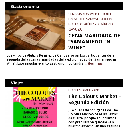
Gastronomía
CENA MARIDADA EN EL HOTEL
PALACIO DE SAMANIEGO CON
BODEGAS ALÚTIZ Y REMÍREZ DE
GANUZA
CENA MARIDADA DE
“SAMANIEGO IN
WINE”
Los vinos de Alútiz y Remírez de Ganuza serán los participantes de la
segunda de las cenas maridadas de la edición 2023 de "Samaniego in
Wine". Este singular evento gastronómico tendrá ...
(leer más)
Viajes
POP UP CAMPUZANO
The Colours Market -
Segunda Edición
¿Te quedaste con ganas de The
Colours Market? Si es así, estás
de suerte, porque anunciamos
con gran ilusión que vuelve a
nuestro espacio, en una segunda