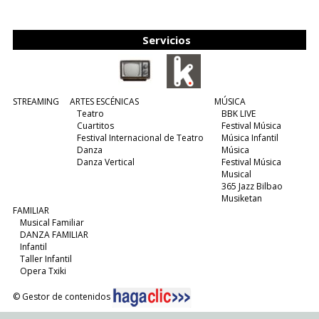
edición y viene para quedarse....
(leer más)
Servicios
STREAMING
ARTES ESCÉNICAS
MÚSICA
Teatro
BBK LIVE
Cuartitos
Festival Música
Festival Internacional de Teatro
Música Infantil
Danza
Música
Danza Vertical
Festival Música
Musical
365 Jazz Bilbao
Musiketan
FAMILIAR
Musical Familiar
DANZA FAMILIAR
Infantil
Taller Infantil
Opera Txiki
© Gestor de contenidos