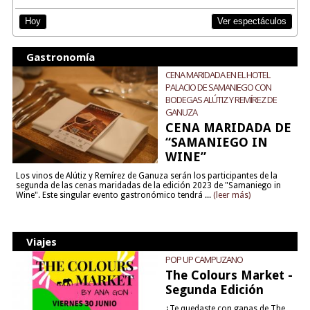
Ver espectáculos
Hoy
Gastronomía
CENA MARIDADA EN EL HOTEL
PALACIO DE SAMANIEGO CON
BODEGAS ALÚTIZ Y REMÍREZ DE
GANUZA
CENA MARIDADA DE
“SAMANIEGO IN
WINE”
Los vinos de Alútiz y Remírez de Ganuza serán los participantes de la
segunda de las cenas maridadas de la edición 2023 de "Samaniego in
Wine". Este singular evento gastronómico tendrá ...
(leer más)
Viajes
POP UP CAMPUZANO
The Colours Market -
Segunda Edición
¿Te quedaste con ganas de The