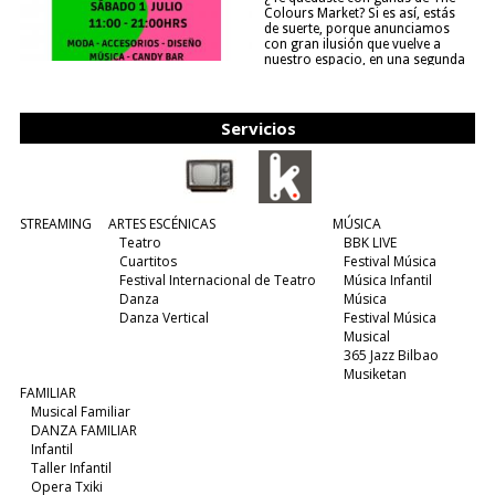
Colours Market? Si es así, estás
de suerte, porque anunciamos
con gran ilusión que vuelve a
nuestro espacio, en una segunda
edición y viene para quedarse....
(leer más)
Servicios
STREAMING
ARTES ESCÉNICAS
MÚSICA
Teatro
BBK LIVE
Cuartitos
Festival Música
Festival Internacional de Teatro
Música Infantil
Danza
Música
Danza Vertical
Festival Música
Musical
365 Jazz Bilbao
Musiketan
FAMILIAR
Musical Familiar
DANZA FAMILIAR
Infantil
Taller Infantil
Opera Txiki