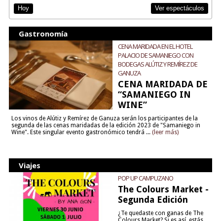
Ver espectáculos
Hoy
Gastronomía
CENA MARIDADA EN EL HOTEL
PALACIO DE SAMANIEGO CON
BODEGAS ALÚTIZ Y REMÍREZ DE
GANUZA
CENA MARIDADA DE
“SAMANIEGO IN
WINE”
Los vinos de Alútiz y Remírez de Ganuza serán los participantes de la
segunda de las cenas maridadas de la edición 2023 de "Samaniego in
Wine". Este singular evento gastronómico tendrá ...
(leer más)
Viajes
POP UP CAMPUZANO
The Colours Market -
Segunda Edición
¿Te quedaste con ganas de The
Colours Market? Si es así, estás