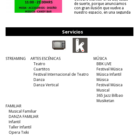
de suerte, porque anunciamos
con gran ilusión que vuelve a
nuestro espacio, en una segunda
edición y viene para quedarse....
(leer más)
Servicios
STREAMING
ARTES ESCÉNICAS
MÚSICA
Teatro
BBK LIVE
Cuartitos
Festival Música
Festival Internacional de Teatro
Música Infantil
Danza
Música
Danza Vertical
Festival Música
Musical
365 Jazz Bilbao
Musiketan
FAMILIAR
Musical Familiar
DANZA FAMILIAR
Infantil
Taller Infantil
Opera Txiki