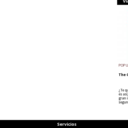
Vi
POP 
The 
¿Te q
es as
gran i
segun
Servicios