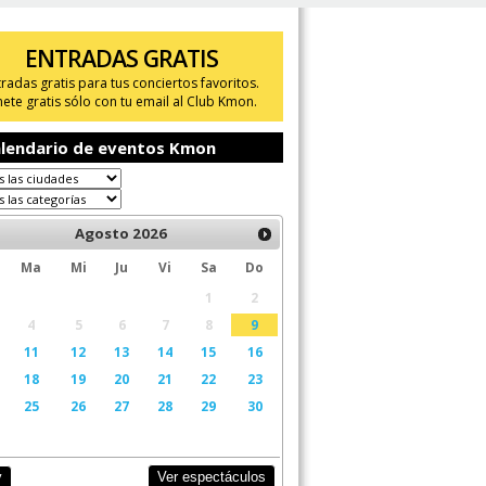
ENTRADAS GRATIS
tradas gratis para tus conciertos favoritos.
ete gratis sólo con tu email al Club Kmon.
lendario de eventos Kmon
Agosto
2026
Ma
Mi
Ju
Vi
Sa
Do
1
2
4
5
6
7
8
9
11
12
13
14
15
16
18
19
20
21
22
23
25
26
27
28
29
30
Ver espectáculos
y