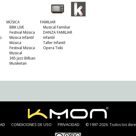
MÚSICA
FAMILIAR
BBK LIVE
Musical Familiar
Festival Música
DANZA FAMILIAR
o
Música Infantil
Infantil
Música
Taller Infantil
Festival Música
Opera Txiki
Musical
365 Jazz Bilbao
Musiketan
DAD
CONDICIONES DE USO
PRIVACIDAD
© 1997-2026. Todos los dere