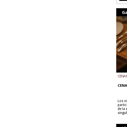
Ga
CENA 
CON B
CENA
Los v
parti
de la
singu