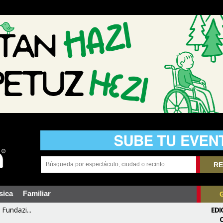
RE
sica
Familiar
Fundazi...
EDI