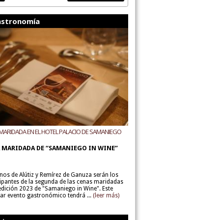
stronomía
MARIDADA EN EL HOTEL PALACIO DE SAMANIEGO
ODEGAS ALÚTIZ Y REMÍREZ DE GANUZA
 MARIDADA DE “SAMANIEGO IN WINE”
inos de Alútiz y Remírez de Ganuza serán los
cipantes de la segunda de las cenas maridadas
 edición 2023 de "Samaniego in Wine". Este
lar evento gastronómico tendrá ...
(leer más)