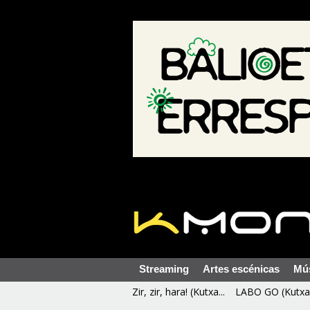
Streaming
Artes escénicas
Mú
Zir, zir, hara! (Kutxa...
LABO GO (Kutxa 