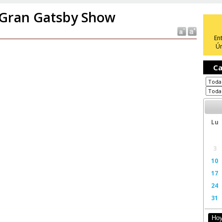
 Gran Gatsby Show
En
Ún
Ca
Lu
3
10
17
24
31
Ho