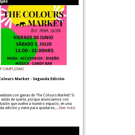
ajes
UP CAMPUZANO
Colours Market - Segunda Edición
uedaste con ganas de The Colours Market? Si
í, estás de suerte, porque anunciamos con
lusión que vuelve a nuestro espacio, en una
da edición y viene para quedarse....
(leer más)