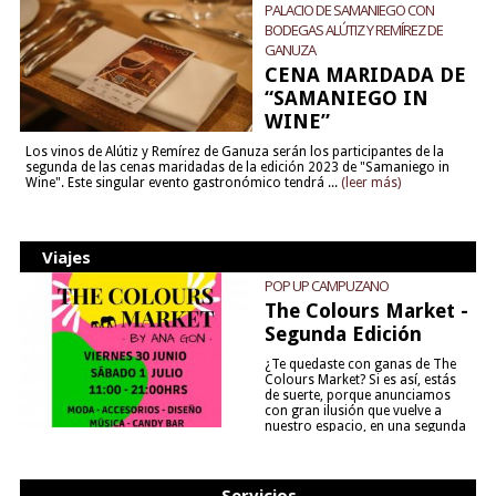
PALACIO DE SAMANIEGO CON
BODEGAS ALÚTIZ Y REMÍREZ DE
GANUZA
CENA MARIDADA DE
“SAMANIEGO IN
WINE”
Los vinos de Alútiz y Remírez de Ganuza serán los participantes de la
segunda de las cenas maridadas de la edición 2023 de "Samaniego in
Wine". Este singular evento gastronómico tendrá ...
(leer más)
Viajes
POP UP CAMPUZANO
The Colours Market -
Segunda Edición
¿Te quedaste con ganas de The
Colours Market? Si es así, estás
de suerte, porque anunciamos
con gran ilusión que vuelve a
nuestro espacio, en una segunda
edición y viene para quedarse....
(leer más)
Servicios