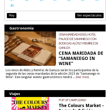
31
Ver espectáculos
Hoy
Gastronomía
CENA MARIDADA EN EL HOTEL
PALACIO DE SAMANIEGO CON
BODEGAS ALÚTIZ Y REMÍREZ DE
GANUZA
CENA MARIDADA DE
“SAMANIEGO IN
WINE”
Los vinos de Alútiz y Remírez de Ganuza serán los participantes de la
segunda de las cenas maridadas de la edición 2023 de "Samaniego in
Wine". Este singular evento gastronómico tendrá ...
(leer más)
Viajes
POP UP CAMPUZANO
The Colours Market -