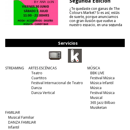
Segunda Edición
¿Te quedaste con ganas de The
Colours Market? Si es así, estás
de suerte, porque anunciamos
con gran ilusión que vuelve a
nuestro espacio, en una segunda
edición y viene para quedarse....
(leer más)
Servicios
STREAMING
ARTES ESCÉNICAS
MÚSICA
Teatro
BBK LIVE
Cuartitos
Festival Música
Festival Internacional de Teatro
Música Infantil
Danza
Música
Danza Vertical
Festival Música
Musical
365 Jazz Bilbao
Musiketan
FAMILIAR
Musical Familiar
DANZA FAMILIAR
Infantil